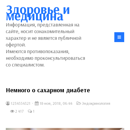
Здоровье и
медицина
Информация, представленная на
сайте, носит ознакомительный
характер и не является публичной
офертой.
Имеются противопоказания,
необходимо проконсультироваться
со специалистом.
Немного о сахарном диабете
1234554321
18-ноя, 2018, 06:44
Эндокринология
2 417
1