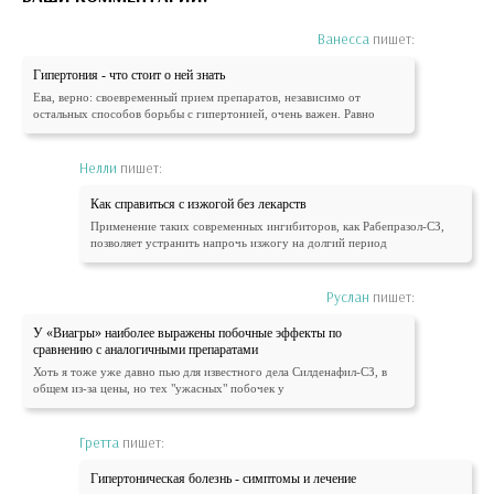
Ванесса
пишет:
Гипертония - что стоит о ней знать
Ева, верно: своевременный прием препаратов, независимо от
остальных способов борьбы с гипертонией, очень важен. Равно
Нелли
пишет:
Как справиться с изжогой без лекарств
Применение таких современных ингибиторов, как Рабепразол-СЗ,
позволяет устранить напрочь изжогу на долгий период
Руслан
пишет:
У «Виагры» наиболее выражены побочные эффекты по
сравнению с аналогичными препаратами
Хоть я тоже уже давно пью для известного дела Силденафил-СЗ, в
общем из-за цены, но тех "ужасных" побочек у
Гретта
пишет:
Гипертоническая болезнь - симптомы и лечение