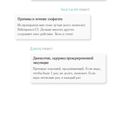
Анастасия
пишет:
Причины и лечение эзофагита
Из препаратов мне тоже лучше всего помогает
Рабепразол-СЗ. Дольше многих других
сохраняет свое действие. Хоть и стоит
Давид
пишет:
Дапоксетин, задержка преждевременной
эякуляции
Препарат хороший, продлевающий. Если надо,
чтобы было 1 раз, но долго, поможет. Если
надо несколько раз, и каждый раз