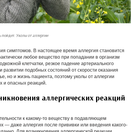
ь пойдет:
Уколы от аллергии
ия симптомов. В настоящее время аллергия становится
актически любое вещество при попадании в организм
одкожной клетчатки, резкое падение артериального
и развитии подобных состояний от скорости оказания
е, но и жизнь пациента, поэтому уколы от аллергии
х и опасных реакций.
зникновения аллергических реакций
ельности к какому-то веществу в подавляющем
ох — даже аллергия после прививки или введения какого-
иданно. Для возникновения аллергической реакции