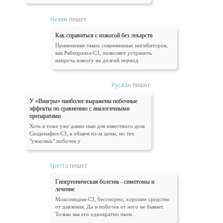
Нелли
пишет:
Как справиться с изжогой без лекарств
Применение таких современных ингибиторов,
как Рабепразол-СЗ, позволяет устранить
напрочь изжогу на долгий период
Руслан
пишет:
У «Виагры» наиболее выражены побочные
эффекты по сравнению с аналогичными
препаратами
Хоть я тоже уже давно пью для известного дела
Силденафил-СЗ, в общем из-за цены, но тех
"ужасных" побочек у
Гретта
пишет:
Гипертоническая болезнь - симптомы и
лечение
Моксонидин-СЗ, бесспорно, хорошее средство
от давления. Да и побочек от него не бывает.
Только мы его однократно пьем.