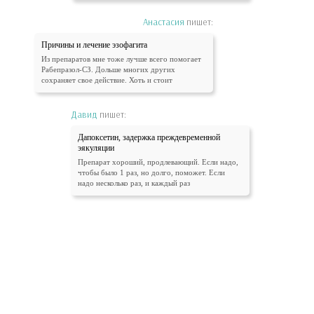
Анастасия
пишет:
Причины и лечение эзофагита
Из препаратов мне тоже лучше всего помогает
Рабепразол-СЗ. Дольше многих других
сохраняет свое действие. Хоть и стоит
Давид
пишет:
Дапоксетин, задержка преждевременной
эякуляции
Препарат хороший, продлевающий. Если надо,
чтобы было 1 раз, но долго, поможет. Если
надо несколько раз, и каждый раз