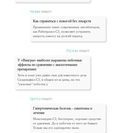
Нелли
пишет:
Как справиться с изжогой без лекарств
Применение таких современных ингибиторов,
как Рабепразол-СЗ, позволяет устранить
напрочь изжогу на долгий период
Руслан
пишет:
У «Виагры» наиболее выражены побочные
эффекты по сравнению с аналогичными
препаратами
Хоть я тоже уже давно пью для известного дела
Силденафил-СЗ, в общем из-за цены, но тех
"ужасных" побочек у
Гретта
пишет:
Гипертоническая болезнь - симптомы и
лечение
Моксонидин-СЗ, бесспорно, хорошее средство
от давления. Да и побочек от него не бывает.
Только мы его однократно пьем.