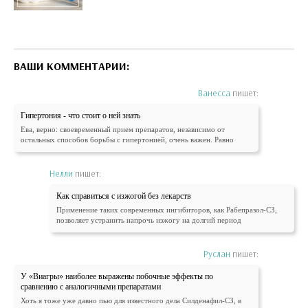
ВАШИ КОММЕНТАРИИ:
Ванесса
пишет:
Гипертония - что стоит о ней знать
Ева, верно: своевременный прием препаратов, независимо от
остальных способов борьбы с гипертонией, очень важен. Равно
Нелли
пишет:
Как справиться с изжогой без лекарств
Применение таких современных ингибиторов, как Рабепразол-СЗ,
позволяет устранить напрочь изжогу на долгий период
Руслан
пишет:
У «Виагры» наиболее выражены побочные эффекты по
сравнению с аналогичными препаратами
Хоть я тоже уже давно пью для известного дела Силденафил-СЗ, в