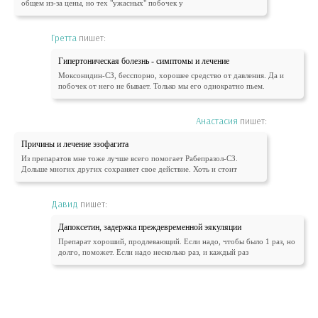
общем из-за цены, но тех "ужасных" побочек у
Гретта
пишет:
Гипертоническая болезнь - симптомы и лечение
Моксонидин-СЗ, бесспорно, хорошее средство от давления. Да и
побочек от него не бывает. Только мы его однократно пьем.
Анастасия
пишет:
Причины и лечение эзофагита
Из препаратов мне тоже лучше всего помогает Рабепразол-СЗ.
Дольше многих других сохраняет свое действие. Хоть и стоит
Давид
пишет:
Дапоксетин, задержка преждевременной эякуляции
Препарат хороший, продлевающий. Если надо, чтобы было 1 раз, но
долго, поможет. Если надо несколько раз, и каждый раз