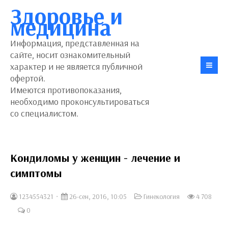
Здоровье и
медицина
Информация, представленная на
сайте, носит ознакомительный
характер и не является публичной
офертой.
Имеются противопоказания,
необходимо проконсультироваться
со специалистом.
Кондиломы у женщин - лечение и
симптомы
1234554321
26-сен, 2016, 10:05
Гинекология
4 708
0