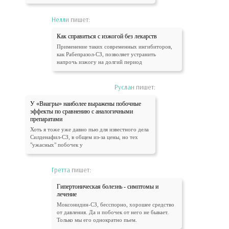
Нелли
пишет:
Как справиться с изжогой без лекарств
Применение таких современных ингибиторов,
как Рабепразол-СЗ, позволяет устранить
напрочь изжогу на долгий период
Руслан
пишет:
У «Виагры» наиболее выражены побочные
эффекты по сравнению с аналогичными
препаратами
Хоть я тоже уже давно пью для известного дела
Силденафил-СЗ, в общем из-за цены, но тех
"ужасных" побочек у
Гретта
пишет:
Гипертоническая болезнь - симптомы и
лечение
Моксонидин-СЗ, бесспорно, хорошее средство
от давления. Да и побочек от него не бывает.
Только мы его однократно пьем.