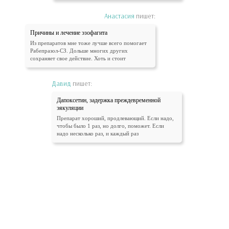
Анастасия
пишет:
Причины и лечение эзофагита
Из препаратов мне тоже лучше всего помогает
Рабепразол-СЗ. Дольше многих других
сохраняет свое действие. Хоть и стоит
Давид
пишет:
Дапоксетин, задержка преждевременной
эякуляции
Препарат хороший, продлевающий. Если надо,
чтобы было 1 раз, но долго, поможет. Если
надо несколько раз, и каждый раз