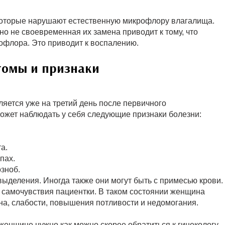
которые нарушают естественную микрофлору влагалища.
о не своевременная их замена приводит к тому, что
офлора. Это приводит к воспалению.
томы и признаки
яется уже на третий день после первичного
ожет наблюдать у себя следующие признаки болезни:
а.
пах.
зноб.
ыделения. Иногда также они могут быть с примесью крови.
 самочувствия пациентки. В таком состоянии женщина
на, слабости, повышения потливости и недомогания.
нщине нужно как можно скорее обратиться к гинекологу