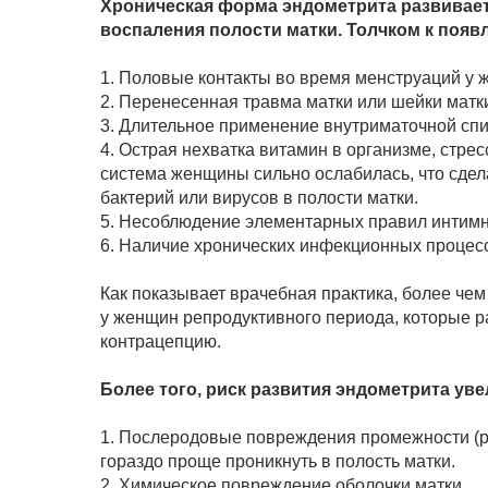
Хроническая форма эндометрита развивает
воспаления полости матки. Толчком к появл
1. Половые контакты во время менструаций у
2. Перенесенная травма матки или шейки матк
3. Длительное применение внутриматочной спи
4. Острая нехватка витамин в организме, стре
система женщины сильно ослабилась, что сдел
бактерий или вирусов в полости матки.
5. Несоблюдение элементарных правил интимн
6. Наличие хронических инфекционных процесс
Как показывает врачебная практика, более чем
у женщин репродуктивного периода, которые 
контрацепцию.
Более того, риск развития эндометрита у
1. Послеродовые повреждения промежности (р
гораздо проще проникнуть в полость матки.
2. Химическое повреждение оболочки матки.