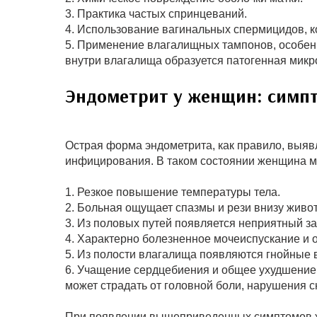
3. Практика частых спринцеваний.
4. Использование вагинальных спермицидов, 
5. Применение влагалищных тампонов, особенн
внутри влагалища образуется патогенная микр
Эндометрит у женщин: симп
Острая форма эндометрита, как правило, выявл
инфицирования. В таком состоянии женщина м
1. Резкое повышение температуры тела.
2. Больная ощущает спазмы и рези внизу живот
3. Из половых путей появляется неприятный за
4. Характерно болезненное мочеиспускание и о
5. Из полости влагалища появляются гнойные в
6. Учащение сердцебиения и общее ухудшение
может страдать от головной боли, нарушения с
При появлении вышеприведенных симптомов же