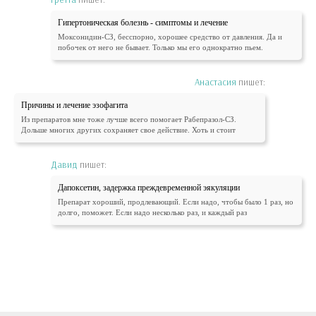
Гипертоническая болезнь - симптомы и лечение
Моксонидин-СЗ, бесспорно, хорошее средство от давления. Да и
побочек от него не бывает. Только мы его однократно пьем.
Анастасия
пишет:
Причины и лечение эзофагита
Из препаратов мне тоже лучше всего помогает Рабепразол-СЗ.
Дольше многих других сохраняет свое действие. Хоть и стоит
Давид
пишет:
Дапоксетин, задержка преждевременной эякуляции
Препарат хороший, продлевающий. Если надо, чтобы было 1 раз, но
долго, поможет. Если надо несколько раз, и каждый раз