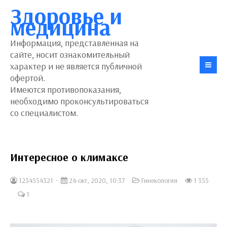
Здоровье и
медицина
Информация, представленная на
сайте, носит ознакомительный
характер и не является публичной
офертой.
Имеются противопоказания,
необходимо проконсультироваться
со специалистом.
Интересное о климаксе
1234554321
24-окт, 2020, 10:37
Гинекология
1 355
1