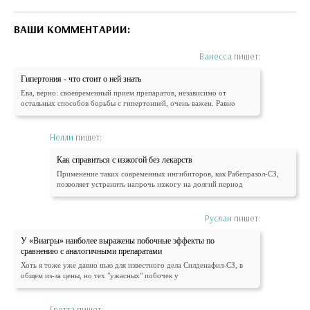
ВАШИ КОММЕНТАРИИ:
Ванесса
пишет:
Гипертония - что стоит о ней знать
Ева, верно: своевременный прием препаратов, независимо от
остальных способов борьбы с гипертонией, очень важен. Равно
Нелли
пишет:
Как справиться с изжогой без лекарств
Применение таких современных ингибиторов, как Рабепразол-СЗ,
позволяет устранить напрочь изжогу на долгий период
Руслан
пишет:
У «Виагры» наиболее выражены побочные эффекты по
сравнению с аналогичными препаратами
Хоть я тоже уже давно пью для известного дела Силденафил-СЗ, в
общем из-за цены, но тех "ужасных" побочек у
Гретта
пишет: