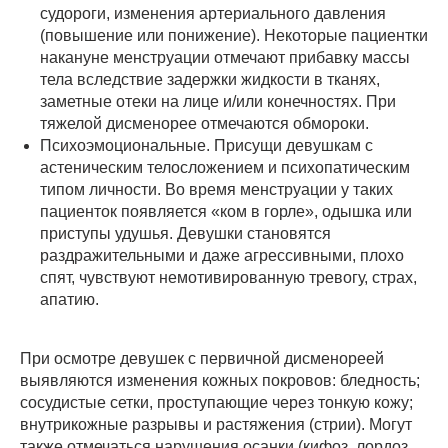
судороги, изменения артериального давления
(повышение или понижение). Некоторые пациентки
накануне менструации отмечают прибавку массы
тела вследствие задержки жидкости в тканях,
заметные отеки на лице и/или конечностях. При
тяжелой дисменорее отмечаются обмороки.
Психоэмоциональные. Присущи девушкам с
астеническим телосложением и психопатическим
типом личности. Во время менструации у таких
пациенток появляется «ком в горле», одышка или
приступы удушья. Девушки становятся
раздражительными и даже агрессивными, плохо
спят, чувствуют немотивированную тревогу, страх,
апатию.
При осмотре девушек с первичной дисменореей
выявляются изменения кожных покровов: бледность;
сосудистые сетки, проступающие через тонкую кожу;
внутрикожные разрывы и растяжения (стрии). Могут
также отмечаться нарушения осанки (кифоз, лордоз,