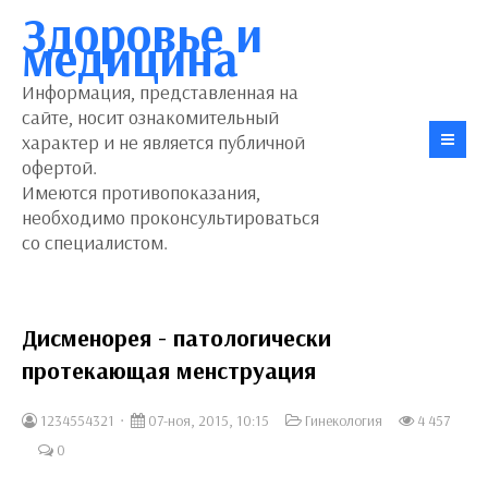
Здоровье и
медицина
Информация, представленная на
сайте, носит ознакомительный
характер и не является публичной
офертой.
Имеются противопоказания,
необходимо проконсультироваться
со специалистом.
Дисменорея - патологически
протекающая менструация
1234554321
07-ноя, 2015, 10:15
Гинекология
4 457
0