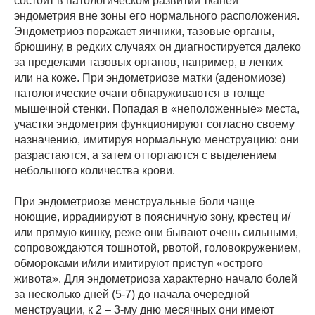
состоит в патологическом развитии тканей
эндометрия вне зоны его нормального расположения.
Эндометриоз поражает яичники, тазовые органы,
брюшину, в редких случаях он диагностируется далеко
за пределами тазовых органов, например, в легких
или на коже. При эндометриозе матки (аденомиозе)
патологические очаги обнаруживаются в толще
мышечной стенки. Попадая в «неположенные» места,
участки эндометрия функционируют согласно своему
назначению, имитируя нормальную менструацию: они
разрастаются, а затем отторгаются с выделением
небольшого количества крови.
При эндометриозе менструальные боли чаще
ноющие, иррадиируют в поясничную зону, крестец и/
или прямую кишку, реже они бывают очень сильными,
сопровождаются тошнотой, рвотой, головокружением,
обмороками и/или имитируют приступ «острого
живота». Для эндометриоза характерно начало болей
за несколько дней (5-7) до начала очередной
менструации, к 2 – 3-му дню месячных они имеют