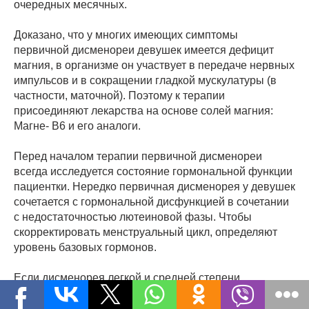
очередных месячных.
Доказано, что у многих имеющих симптомы
первичной дисменореи девушек имеется дефицит
магния, в организме он участвует в передаче нервных
импульсов и в сокращении гладкой мускулатуры (в
частности, маточной). Поэтому к терапии
присоединяют лекарства на основе солей магния:
Магне- В6 и его аналоги.
Перед началом терапии первичной дисменореи
всегда исследуется состояние гормональной функции
пациентки. Нередко первичная дисменорея у девушек
сочетается с гормональной дисфункцией в сочетании
с недостаточностью лютеиновой фазы. Чтобы
скорректировать менструальный цикл, определяют
уровень базовых гормонов.
Если дисменорея легкой и средней степени
сопровождается признаками недостаточности
лютеиновой фазы при нормальном уровне эстрогенов