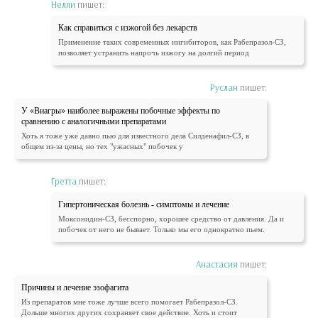
Нелли
пишет:
Как справиться с изжогой без лекарств
Применение таких современных ингибиторов, как Рабепразол-СЗ,
позволяет устранить напрочь изжогу на долгий период
Руслан
пишет:
У «Виагры» наиболее выражены побочные эффекты по
сравнению с аналогичными препаратами
Хоть я тоже уже давно пью для известного дела Силденафил-СЗ, в
общем из-за цены, но тех "ужасных" побочек у
Гретта
пишет:
Гипертоническая болезнь - симптомы и лечение
Моксонидин-СЗ, бесспорно, хорошее средство от давления. Да и
побочек от него не бывает. Только мы его однократно пьем.
Анастасия
пишет:
Причины и лечение эзофагита
Из препаратов мне тоже лучше всего помогает Рабепразол-СЗ.
Дольше многих других сохраняет свое действие. Хоть и стоит