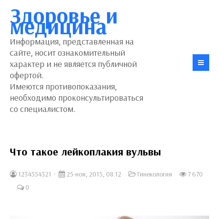
Здоровье и
медицина
Информация, представленная на
сайте, носит ознакомительный
характер и не является публичной
офертой.
Имеются противопоказания,
необходимо проконсультироваться
со специалистом.
Что такое лейкоплакия вульвы
1234554321
25-ноя, 2015, 08:12
Гинекология
7 670
0