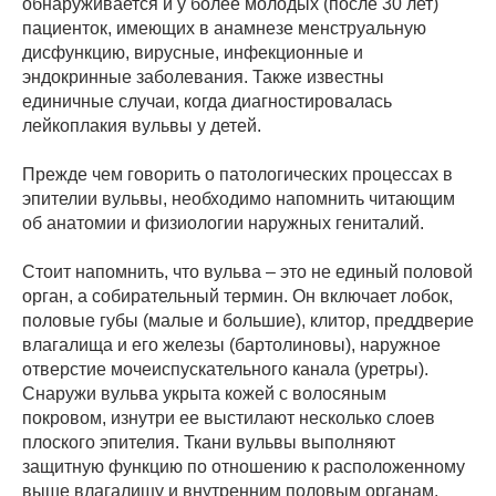
обнаруживается и у более молодых (после 30 лет)
пациенток, имеющих в анамнезе менструальную
дисфункцию, вирусные, инфекционные и
эндокринные заболевания. Также известны
единичные случаи, когда диагностировалась
лейкоплакия вульвы у детей.
Прежде чем говорить о патологических процессах в
эпителии вульвы, необходимо напомнить читающим
об анатомии и физиологии наружных гениталий.
Стоит напомнить, что вульва – это не единый половой
орган, а собирательный термин. Он включает лобок,
половые губы (малые и большие), клитор, преддверие
влагалища и его железы (бартолиновы), наружное
отверстие мочеиспускательного канала (уретры).
Снаружи вульва укрыта кожей с волосяным
покровом, изнутри ее выстилают несколько слоев
плоского эпителия. Ткани вульвы выполняют
защитную функцию по отношению к расположенному
выше влагалищу и внутренним половым органам.