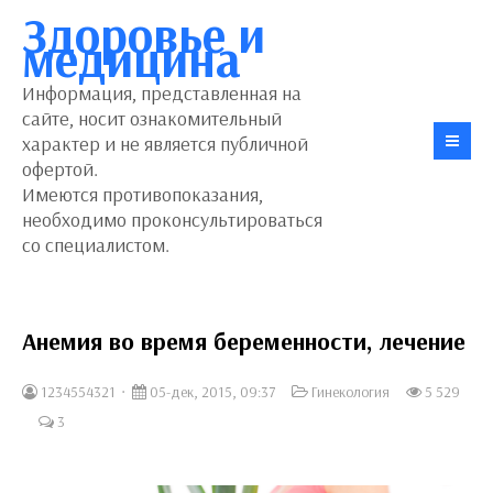
Здоровье и
медицина
Информация, представленная на
сайте, носит ознакомительный
характер и не является публичной
офертой.
Имеются противопоказания,
необходимо проконсультироваться
со специалистом.
Анемия во время беременности, лечение
1234554321
05-дек, 2015, 09:37
Гинекология
5 529
3