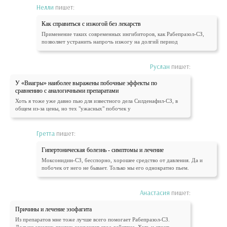
Нелли
пишет:
Как справиться с изжогой без лекарств
Применение таких современных ингибиторов, как Рабепразол-СЗ,
позволяет устранить напрочь изжогу на долгий период
Руслан
пишет:
У «Виагры» наиболее выражены побочные эффекты по
сравнению с аналогичными препаратами
Хоть я тоже уже давно пью для известного дела Силденафил-СЗ, в
общем из-за цены, но тех "ужасных" побочек у
Гретта
пишет:
Гипертоническая болезнь - симптомы и лечение
Моксонидин-СЗ, бесспорно, хорошее средство от давления. Да и
побочек от него не бывает. Только мы его однократно пьем.
Анастасия
пишет:
Причины и лечение эзофагита
Из препаратов мне тоже лучше всего помогает Рабепразол-СЗ.
Дольше многих других сохраняет свое действие. Хоть и стоит