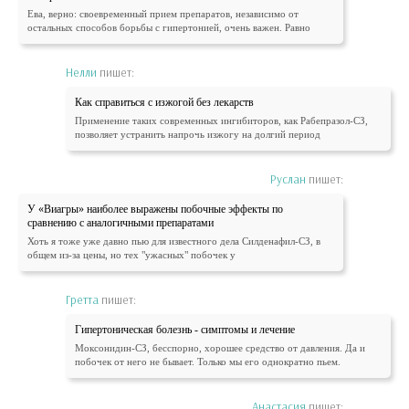
Ева, верно: своевременный прием препаратов, независимо от
остальных способов борьбы с гипертонией, очень важен. Равно
Нелли
пишет:
Как справиться с изжогой без лекарств
Применение таких современных ингибиторов, как Рабепразол-СЗ,
позволяет устранить напрочь изжогу на долгий период
Руслан
пишет:
У «Виагры» наиболее выражены побочные эффекты по
сравнению с аналогичными препаратами
Хоть я тоже уже давно пью для известного дела Силденафил-СЗ, в
общем из-за цены, но тех "ужасных" побочек у
Гретта
пишет:
Гипертоническая болезнь - симптомы и лечение
Моксонидин-СЗ, бесспорно, хорошее средство от давления. Да и
побочек от него не бывает. Только мы его однократно пьем.
Анастасия
пишет: