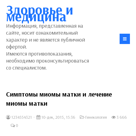
Здоровье и
медицина
Информация, представленная на
сайте, носит ознакомительный
характер и не является публичной
офертой.
Имеются противопоказания,
необходимо проконсультироваться
со специалистом.
Симптомы миомы матки и лечение
миомы матки
1234554321
10-дек, 2015, 15:36
Гинекология
3 666
0