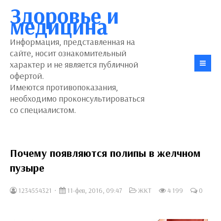
Здоровье и
медицина
Информация, представленная на
сайте, носит ознакомительный
характер и не является публичной
офертой.
Имеются противопоказания,
необходимо проконсультироваться
со специалистом.
Почему появляются полипы в желчном
пузыре
1234554321
11-фев, 2016, 09:47
ЖКТ
4 199
0