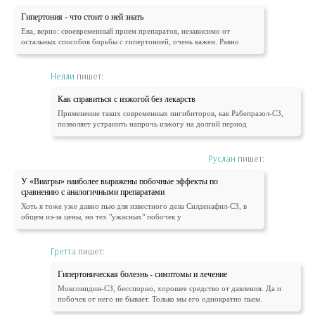
Гипертония - что стоит о ней знать
Ева, верно: своевременный прием препаратов, независимо от
остальных способов борьбы с гипертонией, очень важен. Равно
Нелли
пишет:
Как справиться с изжогой без лекарств
Применение таких современных ингибиторов, как Рабепразол-СЗ,
позволяет устранить напрочь изжогу на долгий период
Руслан
пишет:
У «Виагры» наиболее выражены побочные эффекты по
сравнению с аналогичными препаратами
Хоть я тоже уже давно пью для известного дела Силденафил-СЗ, в
общем из-за цены, но тех "ужасных" побочек у
Гретта
пишет:
Гипертоническая болезнь - симптомы и лечение
Моксонидин-СЗ, бесспорно, хорошее средство от давления. Да и
побочек от него не бывает. Только мы его однократно пьем.