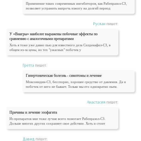
Применение таких современных ингибиторов, как Рабепразол-СЗ,
позволяет устранить напрочь изжогу на долгий период
Руслан
пишет:
У «Виагры» наиболее выражены побочные эффекты по
сравнению с аналогичными препаратами
Хоть я тоже уже давно пью для известного дела Силденафил-СЗ, в
общем из-за цены, но тех "ужасных" побочек у
Гретта
пишет:
Гипертоническая болезнь - симптомы и лечение
Моксонидин-СЗ, бесспорно, хорошее средство от давления. Да и
побочек от него не бывает. Только мы его однократно пьем.
Анастасия
пишет:
Причины и лечение эзофагита
Из препаратов мне тоже лучше всего помогает Рабепразол-СЗ.
Дольше многих других сохраняет свое действие. Хоть и стоит
Давид
пишет: