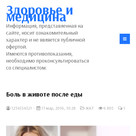
Здоровье и
медицина
Информация, представленная на
сайте, носит ознакомительный
характер и не является публичной
офертой.
Имеются противопоказания,
необходимо проконсультироваться
со специалистом.
Боль в животе после еды
1234554321
17-мар, 2016, 10:28
ЖКТ
6 805
1