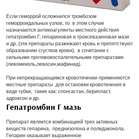
Если геморрой осложнился тромбозом
геморроидальных узлов, то в этом случае
назначаются антикоагулянты местного действия
гепатромбин Г, гепариновая и троксевазиновая мази
и др. (эти препараты разжижают кровь и препятствуют
образованию сгустков крови), в сочетании с
сильными противовоспалительными препаратами
(левомеколь,левосин,мафинид).
При непрекращающимся кровотечении применяются
местные препараты для остановки кровотечения в
виде губки, такие как: спонгастан, берипласт,
адроксон и др.
Гепатромбин Г мазь
Препарат является комбинацией трех активных
веществ гепарина, преднизолона и полидаконола.
Гепарин оказывает выраженное