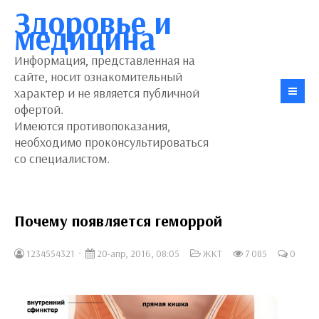
Здоровье и
медицина
Информация, представленная на
сайте, носит ознакомительный
характер и не является публичной
офертой.
Имеются противопоказания,
необходимо проконсультироваться
со специалистом.
Почему появляется геморрой
1234554321
20-апр, 2016, 08:05
ЖКТ
7 085
0