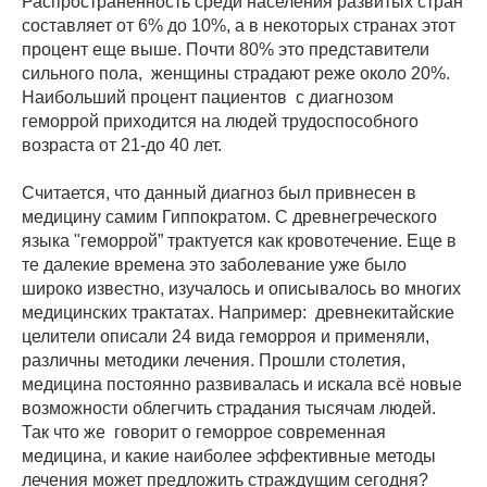
Распространенность среди населения развитых стран
составляет от 6% до 10%, а в некоторых странах этот
процент еще выше. Почти 80% это представители
сильного пола, женщины страдают реже около 20%.
Наибольший процент пациентов с диагнозом
геморрой приходится на людей трудоспособного
возраста от 21-до 40 лет.
Считается, что данный диагноз был привнесен в
медицину самим Гиппократом. С древнегреческого
языка "геморрой” трактуется как кровотечение. Еще в
те далекие времена это заболевание уже было
широко известно, изучалось и описывалось во многих
медицинских трактатах. Например: древнекитайские
целители описали 24 вида геморроя и применяли,
различны методики лечения. Прошли столетия,
медицина постоянно развивалась и искала всё новые
возможности облегчить страдания тысячам людей.
Так что же говорит о геморрое современная
медицина, и какие наиболее эффективные методы
лечения может предложить страждущим сегодня?