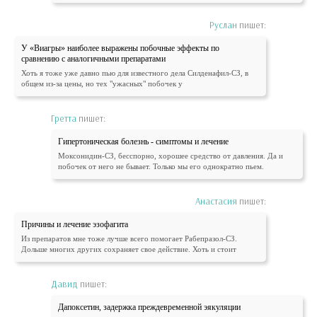
Руслан
пишет:
У «Виагры» наиболее выражены побочные эффекты по
сравнению с аналогичными препаратами
Хоть я тоже уже давно пью для известного дела Силденафил-СЗ, в
общем из-за цены, но тех "ужасных" побочек у
Гретта
пишет:
Гипертоническая болезнь - симптомы и лечение
Моксонидин-СЗ, бесспорно, хорошее средство от давления. Да и
побочек от него не бывает. Только мы его однократно пьем.
Анастасия
пишет:
Причины и лечение эзофагита
Из препаратов мне тоже лучше всего помогает Рабепразол-СЗ.
Дольше многих других сохраняет свое действие. Хоть и стоит
Давид
пишет:
Дапоксетин, задержка преждевременной эякуляции