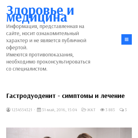
Здоровье и
медицина
Информация, представленная на
сайте, носит ознакомительный
характер и не является публичной
офертой.
Имеются противопоказания,
необходимо проконсультироваться
со специалистом.
Гастродуоденит - симптомы и лечение
1234554321
31-май, 2016, 15:04
ЖКТ
3 883
3