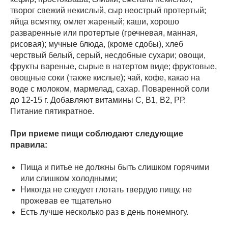
творог свежий некислый, сыр неострый протертый;
яйца всмятку, омлет жареный; каши, хорошо
разваренные или протертые (гречневая, манная,
рисовая); мучные блюда, (кроме сдобы), хлеб
черствый белый, серый, несдобные сухари; овощи,
фрукты вареные, сырые в натертом виде; фруктовые,
овощные соки (также кислые); чай, кофе, какао на
воде с молоком, мармелад, сахар. Поваренной соли
до 12-15 г. Добавляют витамины С, В1, B2, РР.
Питание пятикратное.
При приеме пищи соблюдают следующие
правила:
Пища и питье не должны быть слишком горячими
или слишком холодными;
Никогда не следует глотать твердую пищу, не
прожевав ее тщательно
Есть лучше несколько раз в день понемногу.