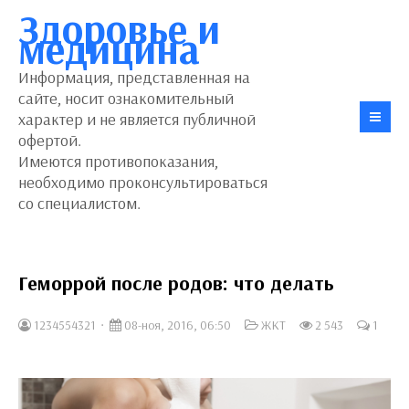
Здоровье и
медицина
Информация, представленная на
сайте, носит ознакомительный
характер и не является публичной
офертой.
Имеются противопоказания,
необходимо проконсультироваться
со специалистом.
Геморрой после родов: что делать
1234554321
08-ноя, 2016, 06:50
ЖКТ
2 543
1