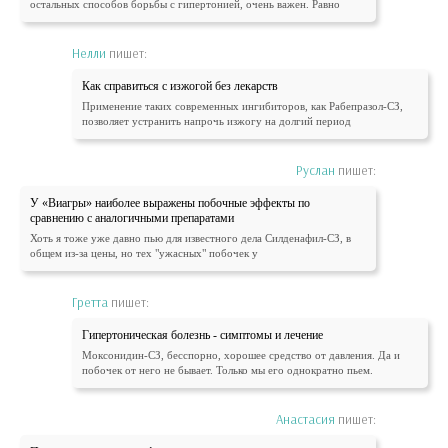
остальных способов борьбы с гипертонией, очень важен. Равно
Нелли
пишет:
Как справиться с изжогой без лекарств
Применение таких современных ингибиторов, как Рабепразол-СЗ,
позволяет устранить напрочь изжогу на долгий период
Руслан
пишет:
У «Виагры» наиболее выражены побочные эффекты по
сравнению с аналогичными препаратами
Хоть я тоже уже давно пью для известного дела Силденафил-СЗ, в
общем из-за цены, но тех "ужасных" побочек у
Гретта
пишет:
Гипертоническая болезнь - симптомы и лечение
Моксонидин-СЗ, бесспорно, хорошее средство от давления. Да и
побочек от него не бывает. Только мы его однократно пьем.
Анастасия
пишет: