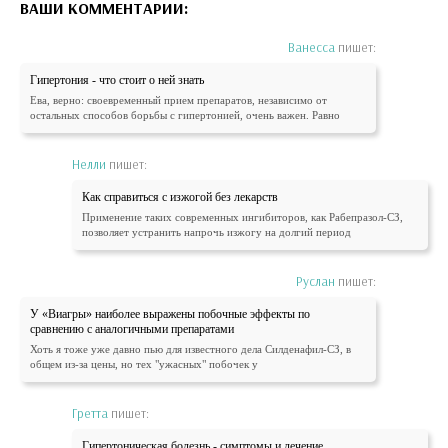
ВАШИ КОММЕНТАРИИ:
Ванесса
пишет:
Гипертония - что стоит о ней знать
Ева, верно: своевременный прием препаратов, независимо от
остальных способов борьбы с гипертонией, очень важен. Равно
Нелли
пишет:
Как справиться с изжогой без лекарств
Применение таких современных ингибиторов, как Рабепразол-СЗ,
позволяет устранить напрочь изжогу на долгий период
Руслан
пишет:
У «Виагры» наиболее выражены побочные эффекты по
сравнению с аналогичными препаратами
Хоть я тоже уже давно пью для известного дела Силденафил-СЗ, в
общем из-за цены, но тех "ужасных" побочек у
Гретта
пишет:
Гипертоническая болезнь - симптомы и лечение