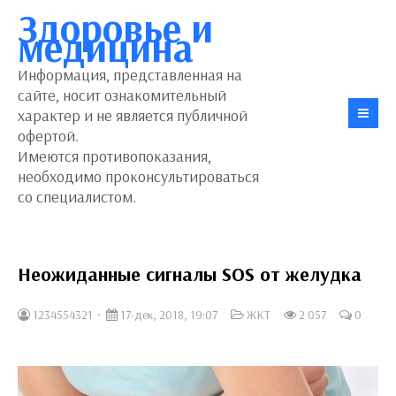
Здоровье и
медицина
Информация, представленная на
сайте, носит ознакомительный
характер и не является публичной
офертой.
Имеются противопоказания,
необходимо проконсультироваться
со специалистом.
Неожиданные сигналы SOS от желудка
1234554321
17-дек, 2018, 19:07
ЖКТ
2 057
0