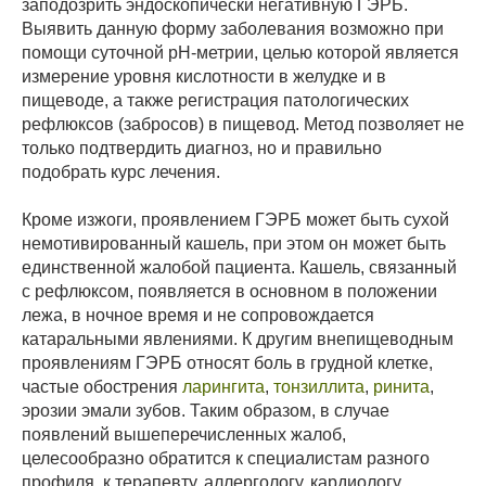
заподозрить эндоскопически негативную ГЭРБ.
Выявить данную форму заболевания возможно при
помощи суточной рН-метрии, целью которой является
измерение уровня кислотности в желудке и в
пищеводе, а также регистрация патологических
рефлюксов (забросов) в пищевод. Метод позволяет не
только подтвердить диагноз, но и правильно
подобрать курс лечения.
Кроме изжоги, проявлением ГЭРБ может быть сухой
немотивированный кашель, при этом он может быть
единственной жалобой пациента. Кашель, связанный
с рефлюксом, появляется в основном в положении
лежа, в ночное время и не сопровождается
катаральными явлениями. К другим внепищеводным
проявлениям ГЭРБ относят боль в грудной клетке,
частые обострения
ларингита
,
тонзиллита
,
ринита
,
эрозии эмали зубов. Таким образом, в случае
появлений вышеперечисленных жалоб,
целесообразно обратится к специалистам разного
профиля, к терапевту, аллергологу, кардиологу,