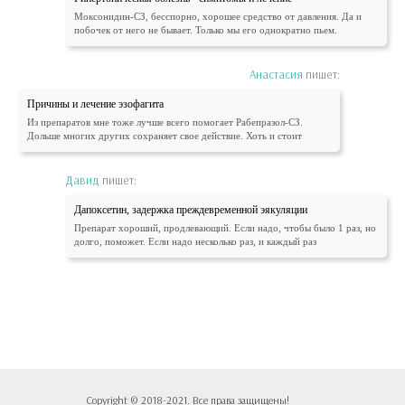
Моксонидин-СЗ, бесспорно, хорошее средство от давления. Да и
побочек от него не бывает. Только мы его однократно пьем.
Анастасия
пишет:
Причины и лечение эзофагита
Из препаратов мне тоже лучше всего помогает Рабепразол-СЗ.
Дольше многих других сохраняет свое действие. Хоть и стоит
Давид
пишет:
Дапоксетин, задержка преждевременной эякуляции
Препарат хороший, продлевающий. Если надо, чтобы было 1 раз, но
долго, поможет. Если надо несколько раз, и каждый раз
Copyright © 2018-2021. Все права защищены!