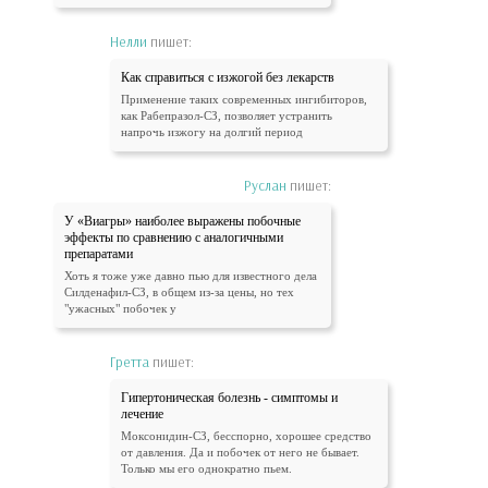
Нелли
пишет:
Как справиться с изжогой без лекарств
Применение таких современных ингибиторов,
как Рабепразол-СЗ, позволяет устранить
напрочь изжогу на долгий период
Руслан
пишет:
У «Виагры» наиболее выражены побочные
эффекты по сравнению с аналогичными
препаратами
Хоть я тоже уже давно пью для известного дела
Силденафил-СЗ, в общем из-за цены, но тех
"ужасных" побочек у
Гретта
пишет:
Гипертоническая болезнь - симптомы и
лечение
Моксонидин-СЗ, бесспорно, хорошее средство
от давления. Да и побочек от него не бывает.
Только мы его однократно пьем.