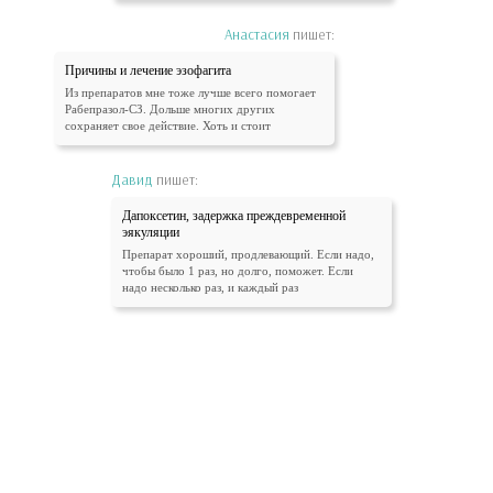
Анастасия
пишет:
Причины и лечение эзофагита
Из препаратов мне тоже лучше всего помогает
Рабепразол-СЗ. Дольше многих других
сохраняет свое действие. Хоть и стоит
Давид
пишет:
Дапоксетин, задержка преждевременной
эякуляции
Препарат хороший, продлевающий. Если надо,
чтобы было 1 раз, но долго, поможет. Если
надо несколько раз, и каждый раз