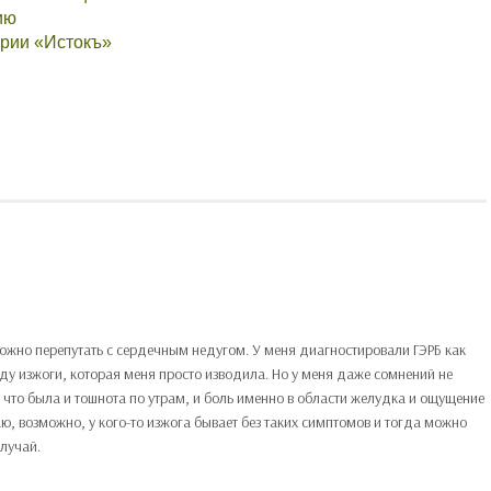
ию
ории «Истокъ»
можно перепутать с сердечным недугом. У меня диагностировали ГЭРБ как
воду изжоги, которая меня просто изводила. Но у меня даже сомнений не
у что была и тошнота по утрам, и боль именно в области желудка и ощущение
аю, возможно, у кого-то изжога бывает без таких симптомов и тогда можно
случай.