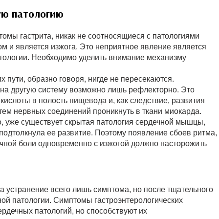
ую патологию
птомы гастрита, никак не соотносящиеся с патологиями
ом и является изжога. Это неприятное явление является
тологии. Необходимо уделить внимание механизму
х пути, образно говоря, нигде не пересекаются.
 на другую систему возможно лишь рефлекторно. Это
ислоты в полость пищевода и, как следствие, развития
тем нервных соединений проникнуть в ткани миокарда.
о, уже существует скрытая патология сердечной мышцы,
подтолкнула ее развитие. Поэтому появление сбоев ритма,
ечной боли одновременно с изжогой должно насторожить
а устранение всего лишь симптома, но после тщательного
ной патологии. Симптомы гастроэнтерологических
рдечных патологий, но способствуют их