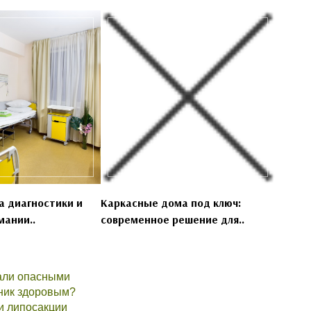
 диагностики и
Каркасные дома под ключ:
мании..
современное решение для..
али опасными
чник здоровым?
и липосакции