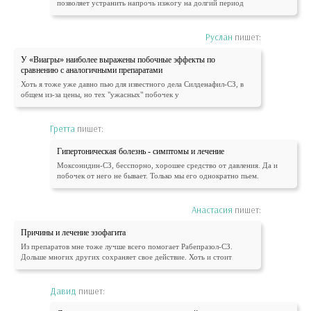
позволяет устранить напрочь изжогу на долгий период
Руслан
пишет:
У «Виагры» наиболее выражены побочные эффекты по
сравнению с аналогичными препаратами
Хоть я тоже уже давно пью для известного дела Силденафил-СЗ, в
общем из-за цены, но тех "ужасных" побочек у
Гретта
пишет:
Гипертоническая болезнь - симптомы и лечение
Моксонидин-СЗ, бесспорно, хорошее средство от давления. Да и
побочек от него не бывает. Только мы его однократно пьем.
Анастасия
пишет:
Причины и лечение эзофагита
Из препаратов мне тоже лучше всего помогает Рабепразол-СЗ.
Дольше многих других сохраняет свое действие. Хоть и стоит
Давид
пишет: