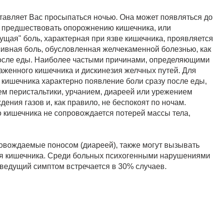
тавляет Вас просыпаться ночью. Она может появляться до
т предшествовать опорожнению кишечника, или
ущая" боль, характерная при язве кишечника, проявляется
ивная боль, обусловленная желчекаменной болезнью, как
 после еды. Наиболее частыми причинами, определяющими
женного кишечника и дискинезия желчных путей. Для
кишечника характерно появление боли сразу после еды,
ем перистальтики, урчанием, диареей или урежением
ения газов и, как правило, не беспокоят по ночам.
 кишечника не сопровождается потерей массы тела,
овождаемые поносом (диареей), также могут вызывать
ия кишечника. Среди больных психогенными нарушениями
 ведущий симптом встречается в 30% случаев.