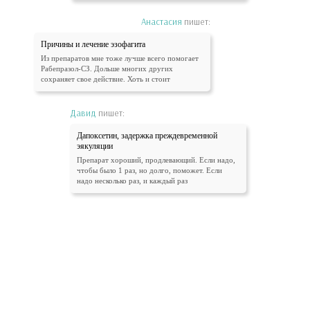
Анастасия
пишет:
Причины и лечение эзофагита
Из препаратов мне тоже лучше всего помогает
Рабепразол-СЗ. Дольше многих других
сохраняет свое действие. Хоть и стоит
Давид
пишет:
Дапоксетин, задержка преждевременной
эякуляции
Препарат хороший, продлевающий. Если надо,
чтобы было 1 раз, но долго, поможет. Если
надо несколько раз, и каждый раз