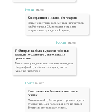
Нелли
пишет:
Как справиться с изжогой без лекарств
Применение таких современных ингибиторов,
как Рабепразол-СЗ, позволяет устранить
напрочь изжогу на долгий период
Руслан
пишет:
У «Виагры» наиболее выражены побочные
эффекты по сравнению с аналогичными
препаратами
Хоть я тоже уже давно пью для известного дела
Силденафил-СЗ, в общем из-за цены, но тех
"ужасных" побочек у
Гретта
пишет:
Гипертоническая болезнь - симптомы и
лечение
Моксонидин-СЗ, бесспорно, хорошее средство
от давления. Да и побочек от него не бывает.
Только мы его однократно пьем.