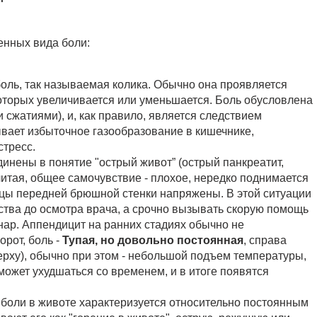
енных вида боли:
оль, так называемая колика. Обычно она проявляется
оторых увеличивается или уменьшается. Боль обусловлена
сжатиями), и, как правило, является следствием
ывает избыточное газообразование в кишечнике,
тресс.
нены в понятие "острый живот” (острый панкреатит,
литая, общее самочувствие - плохое, нередко поднимается
шцы передней брюшной стенки напряжены. В этой ситуации
ства до осмотра врача, а срочно вызывать скорую помощь
нар. Аппендицит на ранних стадиях обычно не
рот, боль -
Тупая, но довольно постоянная
, справа
ерху), обычно при этом - небольшой подъем температуры,
ожет ухудшаться со временем, и в итоге появятся
п боли в животе характеризуется относительно постоянным