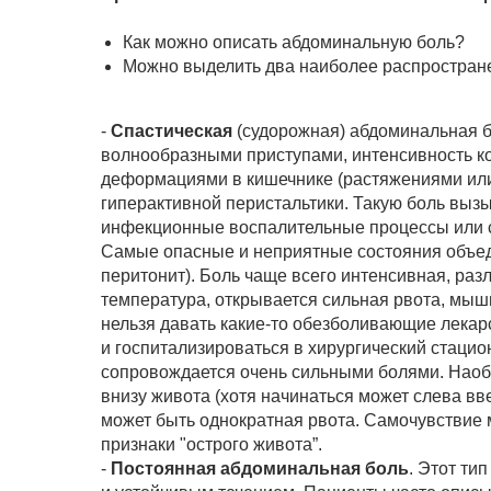
Как можно описать абдоминальную боль?
Можно выделить два наиболее распростран
-
Cпастическая
(судорожная) абдоминальная б
волнообразными приступами, интенсивность к
деформациями в кишечнике (растяжениями или 
гиперактивной перистальтики. Такую боль выз
инфекционные воспалительные процессы или с
Самые опасные и неприятные состояния объеди
перитонит). Боль чаще всего интенсивная, раз
температура, открывается сильная рвота, мы
нельзя давать какие-то обезболивающие лекар
и госпитализироваться в хирургический стацио
сопровождается очень сильными болями. Наобо
внизу живота (хотя начинаться может слева вв
может быть однократная рвота. Самочувствие м
признаки "острого живота”.
-
Постоянная абдоминальная боль
. Этот ти