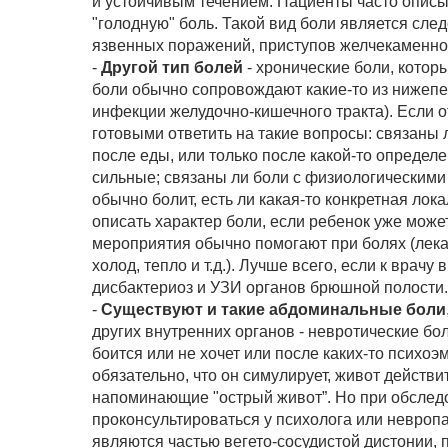
и устойчивым течением. Пациенты часто описыв
"голодную" боль. Такой вид боли является сл
язвенных поражений, приступов желчекаменной
-
Другой тип болей
- хронические боли, котор
боли обычно сопровождают какие-то из нижеп
инфекции желудочно-кишечного тракта). Если о
готовыми ответить на такие вопросы: связаны ли
после еды, или только после какой-то определе
сильные; связаны ли боли с физиологическими 
обычно болит, есть ли какая-то конкретная лок
описать характер боли, если ребенок уже может эт
мероприятия обычно помогают при болях (лекар
холод, тепло и т.д.). Лучше всего, если к врач
дисбактериоз и УЗИ органов брюшной полости.
-
Существуют и такие абдоминальные боли
других внутренних органов - невротические бол
боится или не хочет или после каких-то психоэ
обязательно, что он симулирует, живот действи
напоминающие "острый живот”. Но при обследо
проконсультироваться у психолога или невропат
являются частью вегето-сосудистой дистонии, 