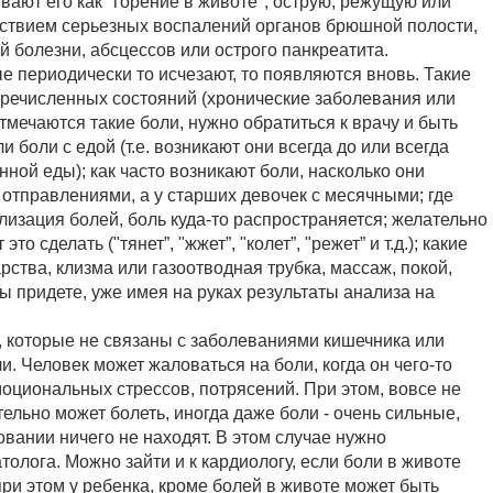
ают его как "горение в животе", острую, режущую или
едствием серьезных воспалений органов брюшной полости,
 болезни, абсцессов или острого панкреатита.
ые периодически то исчезают, то появляются вновь. Такие
еречисленных состояний (хронические заболевания или
тмечаются такие боли, нужно обратиться к врачу и быть
 боли с едой (т.е. возникают они всегда до или всегда
нной еды); как часто возникают боли, насколько они
отправлениями, а у старших девочек с месячными; где
ализация болей, боль куда-то распространяется; желательно
о сделать ("тянет”, "жжет”, "колет”, "режет” и т.д.); какие
ства, клизма или газоотводная трубка, массаж, покой,
у вы придете, уже имея на руках результаты анализа на
, которые не связаны с заболеваниями кишечника или
и. Человек может жаловаться на боли, когда он чего-то
моциональных стрессов, потрясений. При этом, вовсе не
тельно может болеть, иногда даже боли - очень сильные,
вании ничего не находят. В этом случае нужно
олога. Можно зайти и к кардиологу, если боли в животе
при этом у ребенка, кроме болей в животе может быть