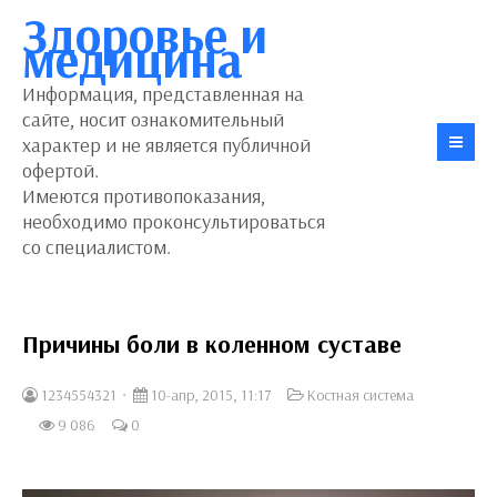
Здоровье и
медицина
Информация, представленная на
сайте, носит ознакомительный
характер и не является публичной
офертой.
Имеются противопоказания,
необходимо проконсультироваться
со специалистом.
Причины боли в коленном суставе
1234554321
10-апр, 2015, 11:17
Костная система
9 086
0