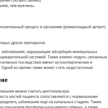
ужчин соответственно).
нию, чем мужчины.
палительный процесс в организме (ревматоидный артрит).
торых других препаратов.
е заболевания, нарушающие абсорбцию минеральных
ищеварительной системой. Также влияют недуги, связанные
егативные последствия имеют аутоаллергические и
 Одной из причин также может стать недостаточная
ние
левания можно считать рентгеновскую
ость костей пациента сопоставляется с нормальными
ределить забоевание еще на начальных стадиях. Также
на показатели фосфорно-кальциевого обмена, а также