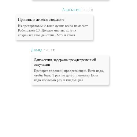
Анастасия
пишет:
Причины и лечение эзофагита
Из препаратов мне тоже лучше всего помогает
Рабепразол-СЗ. Дольше многих других
сохраняет свое действие. Хоть и стоит
Давид
пишет:
Дапоксетин, задержка преждевременной
эякуляции
Препарат хороший, продлевающий. Если надо,
чтобы было 1 раз, но долго, поможет. Если
надо несколько раз, и каждый раз