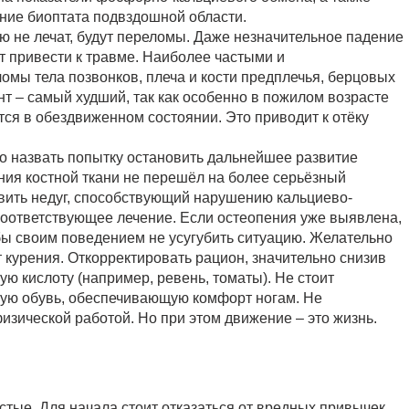
ние биоптата подвздошной области.
 не лечат, будут переломы. Даже незначительное падение
т привести к травме. Наиболее частыми и
омы тела позвонков, плеча и кости предплечья, берцовых
нт – самый худший, так как особенно в пожилом возрасте
ся в обездвиженном состоянии. Это приводит к отёку
о назвать попытку остановить дальнейшее развитие
ния костной ткани не перешёл на более серьёзный
явить недуг, способствующий нарушению кальциево-
соответствующее лечение. Если остеопения уже выявлена,
обы своим поведением не усугубить ситуацию. Желательно
т курения. Откорректировать рацион, значительно снизив
ю кислоту (например, ревень, томаты). Не стоит
ную обувь, обеспечивающую комфорт ногам. Не
изической работой. Но при этом движение – это жизнь.
тые. Для начала стоит отказаться от вредных привычек,