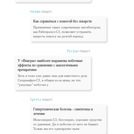
Нелли
пишет:
Как справиться с изжогой без лекарств
Применение таких современных ингибиторов,
как Рабепразол-СЗ, позволяет устранить
напрочь изжогу на долгий период
Руслан
пишет:
У «Виагры» наиболее выражены побочные
эффекты по сравнению с аналогичными
препаратами
Хоть я тоже уже давно пью для известного дела
Силденафил-СЗ, в общем из-за цены, но тех
"ужасных" побочек у
Гретта
пишет:
Гипертоническая болезнь - симптомы и
лечение
Моксонидин-СЗ, бесспорно, хорошее средство
от давления. Да и побочек от него не бывает.
Только мы его однократно пьем.