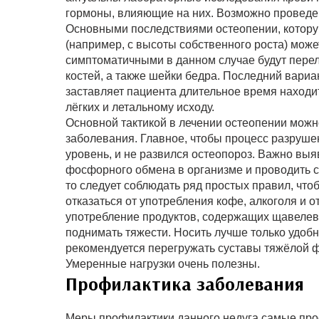
гормоны, влияющие на них. Возможно проведе
Основными последствиями остеопении, которую
(например, с высоты собственного роста) може
симптоматичными в данном случае будут перел
костей, а также шейки бедра. Последний вариа
заставляет пациента длительное время находит
лёгких и летальному исходу.
Основной тактикой в лечении остеопении можн
заболевания. Главное, чтобы процесс разруше
уровень, и не развился остеопороз. Важно вы
фосфорного обмена в организме и проводить 
то следует соблюдать ряд простых правил, чт
отказаться от употребления кофе, алкоголя и о
употребление продуктов, содержащих щавелеву
поднимать тяжести. Носить лучше только удоб
рекомендуется перегружать суставы тяжёлой ф
Умеренные нагрузки очень полезны.
Профилактика заболевания
Меры профилактики данного недуга самые прос