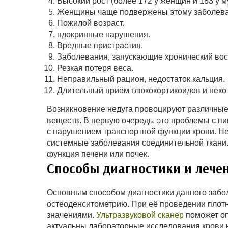
Высокий рост (более 172 у женщин и 183 у м
Женщины чаще подвержены этому заболева
Пожилой возраст.
ндокринные нарушения.
Вредные пристрастия.
Заболевания, запускающие хронический вос
Резкая потеря веса.
Неправильный рацион, недостаток кальция.
Длительный приём глюкокортикоидов и неко
Возникновение недуга провоцируют различны
веществ. В первую очередь, это проблемы с п
с нарушением транспортной функции крови. Н
системные заболевания соединительной ткани.
функция печени или почек.
Способы диагностики и лече
Основным способом диагностики данного забо
остеоденситометрию. При её проведении плотн
значениями.
Ультразвуковой сканер
поможет оп
актуальны лабораторные исследования крови 