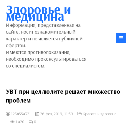
Здоровье и
медицина
Информация, представленная на
сайте, носит ознакомительный
характер и не является публичной
офертой.
Имеются противопоказания,
необходимо проконсультироваться
со специалистом.
УВТ при целлюлите решает множество
проблем
1234554321
26-фев, 2019, 11:59
Красота и здоровье
1 420
0