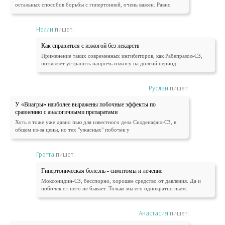
остальных способов борьбы с гипертонией, очень важен. Равно
Нелли
пишет:
Как справиться с изжогой без лекарств
Применение таких современных ингибиторов, как Рабепразол-СЗ,
позволяет устранить напрочь изжогу на долгий период
Руслан
пишет:
У «Виагры» наиболее выражены побочные эффекты по
сравнению с аналогичными препаратами
Хоть я тоже уже давно пью для известного дела Силденафил-СЗ, в
общем из-за цены, но тех "ужасных" побочек у
Гретта
пишет:
Гипертоническая болезнь - симптомы и лечение
Моксонидин-СЗ, бесспорно, хорошее средство от давления. Да и
побочек от него не бывает. Только мы его однократно пьем.
Анастасия
пишет: