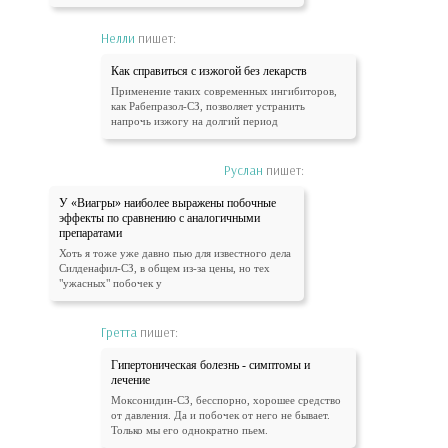
Нелли
пишет:
Как справиться с изжогой без лекарств
Применение таких современных ингибиторов,
как Рабепразол-СЗ, позволяет устранить
напрочь изжогу на долгий период
Руслан
пишет:
У «Виагры» наиболее выражены побочные
эффекты по сравнению с аналогичными
препаратами
Хоть я тоже уже давно пью для известного дела
Силденафил-СЗ, в общем из-за цены, но тех
"ужасных" побочек у
Гретта
пишет:
Гипертоническая болезнь - симптомы и
лечение
Моксонидин-СЗ, бесспорно, хорошее средство
от давления. Да и побочек от него не бывает.
Только мы его однократно пьем.