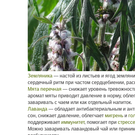
Земляника
— настой из листьев и ягод землян
сердечный ритм при частом сердцебиении, ра
Мята перечная
— снижает уровень тревожности,
аромат мяты приводит давление в норму, обле
заваривать с чаем или как отдельный напиток.
Лаванда
— обладает антибактериальным и ант
сон, снижает давление, облегчает
мигрень
и
го
поддерживает
иммунитет
, помогает при
стресс
Можно заваривать лавандовый чай или приним