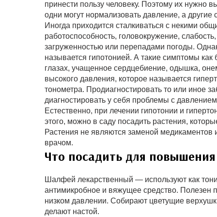
принести пользу человеку. Поэтому их нужно вы
одни могут нормализовать давление, а другие с
Иногда приходится сталкиваться с некими общ
работоспособность, головокружение, слабость
загруженностью или перепадами погоды. Однак
называется гипотонией. А такие симптомы как
глазах, учащенное сердцебиение, одышка, оне
высокого давления, которое называется гипе
тонометра. Продиагностировать то или иное з
диагностировать у себя проблемы с давлением
Естественно, при лечении гипотонии и гиперто
этого, можно в саду посадить растения, котор
Растения не являются заменой медикаментов и
врачом.
Что посадить для повышения
Шалфей лекарственный — используют как тон
антимикробное и вяжущее средство. Полезен пр
низком давлении. Собирают цветущие верхушки 
делают настой.