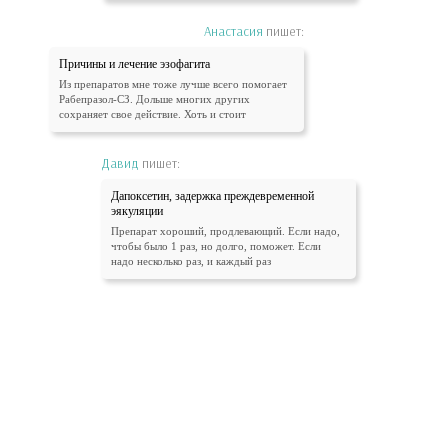
Анастасия
пишет:
Причины и лечение эзофагита
Из препаратов мне тоже лучше всего помогает
Рабепразол-СЗ. Дольше многих других
сохраняет свое действие. Хоть и стоит
Давид
пишет:
Дапоксетин, задержка преждевременной
эякуляции
Препарат хороший, продлевающий. Если надо,
чтобы было 1 раз, но долго, поможет. Если
надо несколько раз, и каждый раз