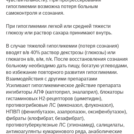
гипогликемии возможна потеря больным
самоконтроля и сознания.
При гипогликемии легкой или средней тяжести
глюкозу или раствор сахара принимают внутрь.
В случае тяжелой гипогликемии (потеря сознания)
вводят в/в 40% раствор декстрозы (глюкозы) или
глюкагон в/в, в/м, п/к. После восстановления сознания
больному необходимо дать пищу, богатую углеводами,
во избежание повторного развития гипогликемии.
Взаимодействия с другими препаратами
Усиливают гипогликемическое действие препарата
ингибиторы АПФ (каптоприл, эналаприл), блокаторы
гистаминовых H2-рецепторов (циметидин),
противогрибковые ЛС (миконазол, флуконазол),
НПВП (фенилбутазон, азапропазон, оксифенбутазон),
фибраты (клофибрат, безафибрат),
противотуберкулезные ЛС (этионамид), салицилаты,
антикоагулянты кумаринового ряда, анаболические