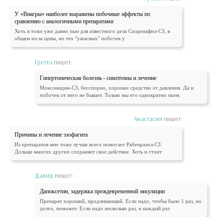
У «Виагры» наиболее выражены побочные эффекты по
сравнению с аналогичными препаратами
Хоть я тоже уже давно пью для известного дела Силденафил-СЗ, в
общем из-за цены, но тех "ужасных" побочек у
Гретта
пишет:
Гипертоническая болезнь - симптомы и лечение
Моксонидин-СЗ, бесспорно, хорошее средство от давления. Да и
побочек от него не бывает. Только мы его однократно пьем.
Анастасия
пишет:
Причины и лечение эзофагита
Из препаратов мне тоже лучше всего помогает Рабепразол-СЗ.
Дольше многих других сохраняет свое действие. Хоть и стоит
Давид
пишет:
Дапоксетин, задержка преждевременной эякуляции
Препарат хороший, продлевающий. Если надо, чтобы было 1 раз, но
долго, поможет. Если надо несколько раз, и каждый раз