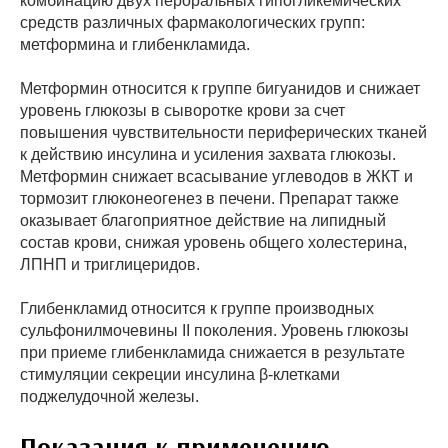
комбинацию двух пероральных гипогликемических
средств различных фармакологических групп:
метформина и глибенкламида.
Метформин относится к группе бигуанидов и снижает
уровень глюкозы в сыворотке крови за счет
повышения чувствительности периферических тканей
к действию инсулина и усиления захвата глюкозы.
Метформин снижает всасывание углеводов в ЖКТ и
тормозит глюконеогенез в печени. Препарат также
оказывает благоприятное действие на липидный
состав крови, снижая уровень общего холестерина,
ЛПНП и триглицеридов.
Глибенкламид относится к группе производных
сульфонилмочевины II поколения. Уровень глюкозы
при приеме глибенкламида снижается в результате
стимуляции секреции инсулина β-клетками
поджелудочной железы.
Показания к применению