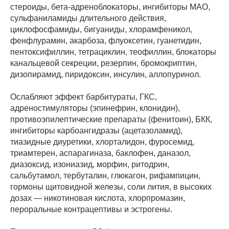
стероиды, бета-адреноблокаторы, ингибиторы МАО,
сульфаниламиды длительного действия,
циклофосфамиды, бигуаниды, хлорамфеникол,
фенфлурамин, акарбоза, флуоксетин, гуанетидин,
пентоксифиллин, тетрациклин, теофиллин, блокаторы
канальцевой секреции, резерпин, бромокриптин,
дизопирамид, пиридоксин, инсулин, аллопуринол.
Ослабляют эффект барбитураты, ГКС,
адреностимуляторы (эпинефрин, клонидин),
противоэпилептические препараты (фенитоин), БКК,
ингибиторы карбоангидразы (ацетазоламид),
тиазидные диуретики, хлорталидон, фуросемид,
триамтерен, аспарагиназа, баклофен, даназол,
диазоксид, изониазид, морфин, ритодрин,
сальбутамол, тербуталин, глюкагон, рифампицин,
гормоны щитовидной железы, соли лития, в высоких
дозах — никотиновая кислота, хлорпромазин,
пероральные контрацептивы и эстрогены.