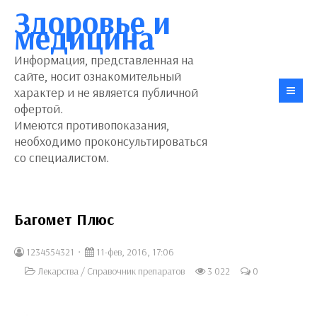
Здоровье и
медицина
Информация, представленная на
сайте, носит ознакомительный
характер и не является публичной
офертой.
Имеются противопоказания,
необходимо проконсультироваться
со специалистом.
Багомет Плюс
1234554321
11-фев, 2016, 17:06
Лекарства
/
Справочник препаратов
3 022
0