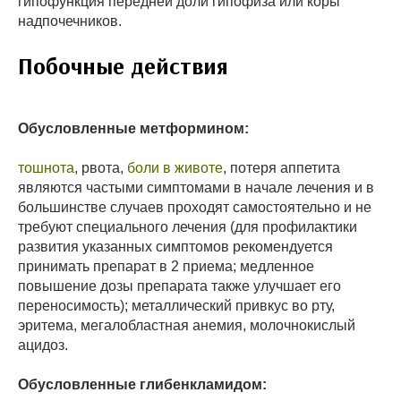
гипофункция передней доли гипофиза или коры
надпочечников.
Побочные действия
Обусловленные метформином:
тошнота
, рвота,
боли в животе
, потеря аппетита
являются частыми симптомами в начале лечения и в
большинстве случаев проходят самостоятельно и не
требуют специального лечения (для профилактики
развития указанных симптомов рекомендуется
принимать препарат в 2 приема; медленное
повышение дозы препарата также улучшает его
переносимость); металлический привкус во рту,
эритема, мегалобластная анемия, молочнокислый
ацидоз.
Обусловленные глибенкламидом: