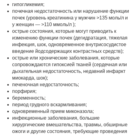
гипогликемия;
почечная недостаточность или нарушение функции
почек (уровень креатинина у мужчин >135 моль/л и
у женщин — >110 ммоль/л );
острые состояния, которые могут приводить к
изменению функции почек (дегидратация, тяжелая
инфекция, шок, одновременное внутрисосудистое
введение йодсодержащих контрастных средств);
острые или хронические заболевания, которые
сопровождаются гипоксией тканей (сердечная или
дыхательная недостаточность, недавний инфаркт
миокарда, шок);
печеночная недостаточность;
порфирия;
беременность;
период грудного вскармливания;
одновременный прием миконазола;
инфекционные заболевания, большие
хирургические вмешательства, травмы, обширные
ожоги и другие состояния, требующие проведения