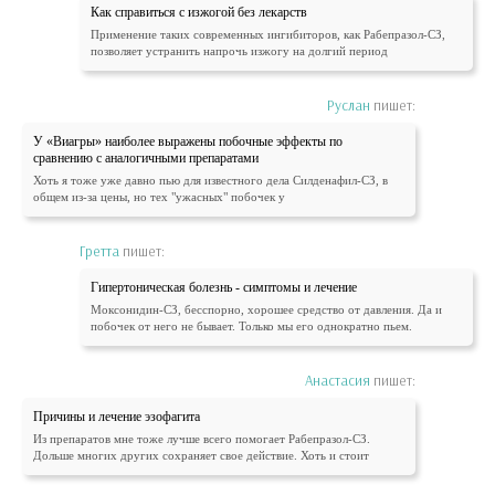
Как справиться с изжогой без лекарств
Применение таких современных ингибиторов, как Рабепразол-СЗ,
позволяет устранить напрочь изжогу на долгий период
Руслан
пишет:
У «Виагры» наиболее выражены побочные эффекты по
сравнению с аналогичными препаратами
Хоть я тоже уже давно пью для известного дела Силденафил-СЗ, в
общем из-за цены, но тех "ужасных" побочек у
Гретта
пишет:
Гипертоническая болезнь - симптомы и лечение
Моксонидин-СЗ, бесспорно, хорошее средство от давления. Да и
побочек от него не бывает. Только мы его однократно пьем.
Анастасия
пишет:
Причины и лечение эзофагита
Из препаратов мне тоже лучше всего помогает Рабепразол-СЗ.
Дольше многих других сохраняет свое действие. Хоть и стоит