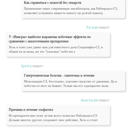
Как справиться с изжогой без лекарств
Применение таких современных ингибиторов, как Рабепразол-СЗ,
позволяет устранить напрочь изжогу на долгий период
Руслан
пишет:
У «Виагры» наиболее выражены побочные эффекты по
сравнению с аналогичными препаратами
Хоть я тоже уже давно пью для известного дела Силденафил-СЗ, в
общем из-за цены, но тех "ужасных" побочек у
Гретта
пишет:
Гипертоническая болезнь - симптомы и лечение
Моксонидин-СЗ, бесспорно, хорошее средство от давления. Да и
побочек от него не бывает. Только мы его однократно пьем.
Анастасия
пишет:
Причины и лечение эзофагита
Из препаратов мне тоже лучше всего помогает Рабепразол-СЗ.
Дольше многих других сохраняет свое действие. Хоть и стоит