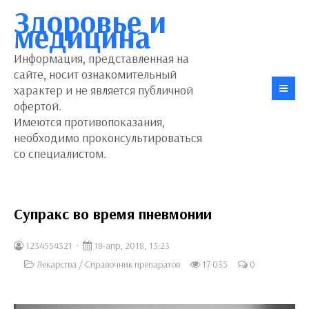
Здоровье и
медицина
Информация, представленная на
сайте, носит ознакомительный
характер и не является публичной
офертой.
Имеются противопоказания,
необходимо проконсультироваться
со специалистом.
Супракс во время пневмонии
1234554321
18-апр, 2018, 13:23
Лекарства
/
Справочник препаратов
17 035
0