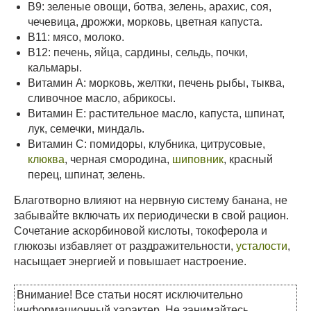
В9: зеленые овощи, ботва, зелень, арахис, соя,
чечевица, дрожжи, морковь, цветная капуста.
В11: мясо, молоко.
В12: печень, яйца, сардины, сельдь, почки,
кальмары.
Витамин А: морковь, желтки, печень рыбы, тыква,
сливочное масло, абрикосы.
Витамин Е: растительное масло, капуста, шпинат,
лук, семечки, миндаль.
Витамин С: помидоры, клубника, цитрусовые,
клюква
, черная смородина,
шиповник
, красный
перец, шпинат, зелень.
Благотворно влияют на нервную систему банана, не
забывайте включать их периодически в свой рацион.
Сочетание аскорбиновой кислоты, токоферола и
глюкозы избавляет от раздражительности,
усталости
,
насыщает энергией и повышает настроение.
Внимание! Все статьи носят исключительно
информационный характер. Не занимайтесь