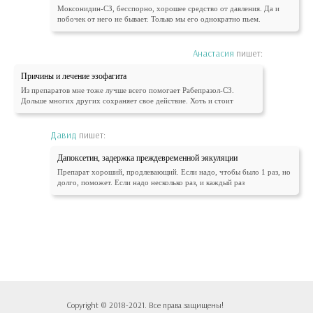
Моксонидин-СЗ, бесспорно, хорошее средство от давления. Да и
побочек от него не бывает. Только мы его однократно пьем.
Анастасия
пишет:
Причины и лечение эзофагита
Из препаратов мне тоже лучше всего помогает Рабепразол-СЗ.
Дольше многих других сохраняет свое действие. Хоть и стоит
Давид
пишет:
Дапоксетин, задержка преждевременной эякуляции
Препарат хороший, продлевающий. Если надо, чтобы было 1 раз, но
долго, поможет. Если надо несколько раз, и каждый раз
Copyright © 2018-2021. Все права защищены!