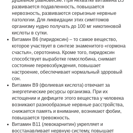
душевное равновесие. При нехватке витамина В3
развивается подавленность, повышается
нервозность, развиваются серьезные нервные
патологии. Для ликвидации этих симптомов
организму нудно получать до 100 мг никотиновой
кислоты в сутки.
Витамин В6 (пиридоксин) – то самое вещество,
которое участвует в синтезе знаменитого «гормона
счастья», серотонина. Кроме того, пиридоксин
способствует выработке гемоглобина, снимает
состояние перевозбуждения, повышает
настроение, обеспечивает нормальный здоровый
сон.
Витамин В9 (фолиевая кислота) отвечает за
энергетические ресурсы организма. При их
истощении и дефиците этого вещества у человека
возникают разнообразные нервные расстройства,
снижается память и внимание, возникают фобии,
повышается тревожность.
Витамин В11 (левокарнитин) укрепляет и
восстанавливает нервную систему, повышает