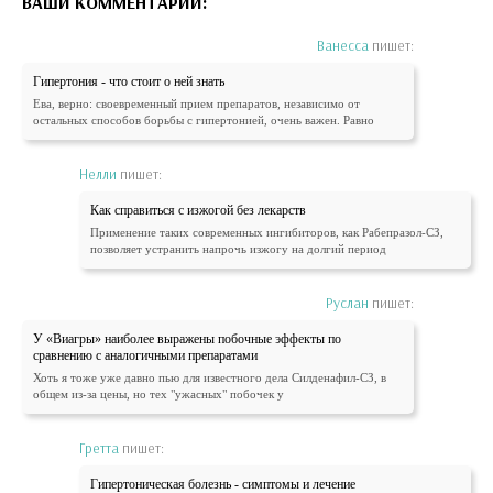
ВАШИ КОММЕНТАРИИ:
Ванесса
пишет:
Гипертония - что стоит о ней знать
Ева, верно: своевременный прием препаратов, независимо от
остальных способов борьбы с гипертонией, очень важен. Равно
Нелли
пишет:
Как справиться с изжогой без лекарств
Применение таких современных ингибиторов, как Рабепразол-СЗ,
позволяет устранить напрочь изжогу на долгий период
Руслан
пишет:
У «Виагры» наиболее выражены побочные эффекты по
сравнению с аналогичными препаратами
Хоть я тоже уже давно пью для известного дела Силденафил-СЗ, в
общем из-за цены, но тех "ужасных" побочек у
Гретта
пишет:
Гипертоническая болезнь - симптомы и лечение