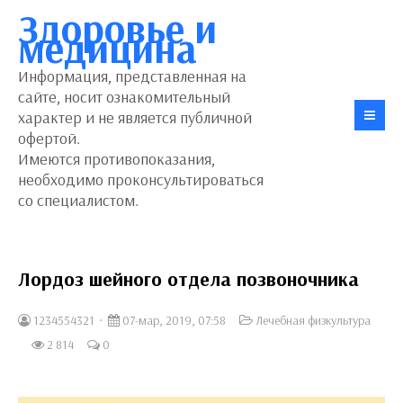
Здоровье и
медицина
Информация, представленная на
сайте, носит ознакомительный
характер и не является публичной
офертой.
Имеются противопоказания,
необходимо проконсультироваться
со специалистом.
Лордоз шейного отдела позвоночника
1234554321
07-мар, 2019, 07:58
Лечебная физкультура
2 814
0