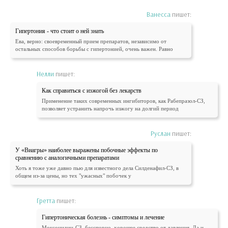
Ванесса
пишет:
Гипертония - что стоит о ней знать
Ева, верно: своевременный прием препаратов, независимо от
остальных способов борьбы с гипертонией, очень важен. Равно
Нелли
пишет:
Как справиться с изжогой без лекарств
Применение таких современных ингибиторов, как Рабепразол-СЗ,
позволяет устранить напрочь изжогу на долгий период
Руслан
пишет:
У «Виагры» наиболее выражены побочные эффекты по
сравнению с аналогичными препаратами
Хоть я тоже уже давно пью для известного дела Силденафил-СЗ, в
общем из-за цены, но тех "ужасных" побочек у
Гретта
пишет:
Гипертоническая болезнь - симптомы и лечение
Моксонидин-СЗ, бесспорно, хорошее средство от давления. Да и