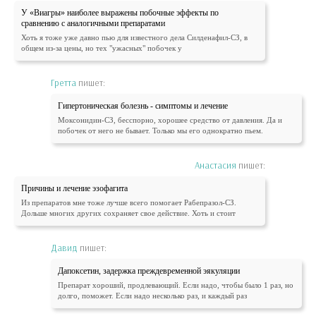
У «Виагры» наиболее выражены побочные эффекты по
сравнению с аналогичными препаратами
Хоть я тоже уже давно пью для известного дела Силденафил-СЗ, в
общем из-за цены, но тех "ужасных" побочек у
Гретта
пишет:
Гипертоническая болезнь - симптомы и лечение
Моксонидин-СЗ, бесспорно, хорошее средство от давления. Да и
побочек от него не бывает. Только мы его однократно пьем.
Анастасия
пишет:
Причины и лечение эзофагита
Из препаратов мне тоже лучше всего помогает Рабепразол-СЗ.
Дольше многих других сохраняет свое действие. Хоть и стоит
Давид
пишет:
Дапоксетин, задержка преждевременной эякуляции
Препарат хороший, продлевающий. Если надо, чтобы было 1 раз, но
долго, поможет. Если надо несколько раз, и каждый раз