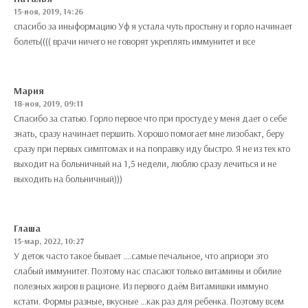
15-ноя, 2019, 14:26
спасибо за иныформацию Уф я устала чуть простыну и горло начинает
болеть(((( врачи ничего не говорят укреплять иммунитет и все
Мария
18-ноя, 2019, 09:11
Спасибо за статью. Горло первое что при простуде у меня дает о себе
знать, сразу начинает першить. Хорошо помогает мне лизобакт, беру
сразу при первых симптомах и на поправку иду быстро. Я не из тех кто
выходит на больничный на 1,5 недели, люблю сразу лечиться и не
выходить на больничный)))
Глаша
15-мар, 2022, 10:27
У деток часто такое бывает ....самые печальное, что априори это
слабый иммунитет. Поэтому нас спасают только витамины и обилие
полезных жиров в рационе. Из первого даём Витамишки иммуно
кстати. Формы разные, вкусные ...как раз для ребенка. Поэтому всем