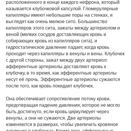
расположенного в конце каждого нефрона, который
называется клубочковой капсулой. Гломерулярные
капилляры имеют небольшие поры на стенках, и
выглядят как очень мелкое сито. Большинство
капилляров этого сита, зажаты между артериолом и
веной (мелких сосудов доставляющих кровь и
собирающих кровь из капилляров сита), и
гидростатическое давление падает, когда кровь
проходит через капилляры в венулы и вены. Клубочек
с другой стороны, зажат между двух артериол:
афферентные артериолы доставляют кровь к
клубочку, в то время, как эфферентные артериолы
несут её прочь. Эфферентные артериолы сужаются
после того, как кровь покидает клубочек.
Она обеспечивает сопротивление потоку крови,
предотвращая падение давления, которое не могло
быть достигнуто, если кровь циркулирует через
венулы, а они не сужаются. Две артериолы
изменяются в размерах, чтобы увеличить кровяное
давление в клубочках. Кроме того, эфферентные