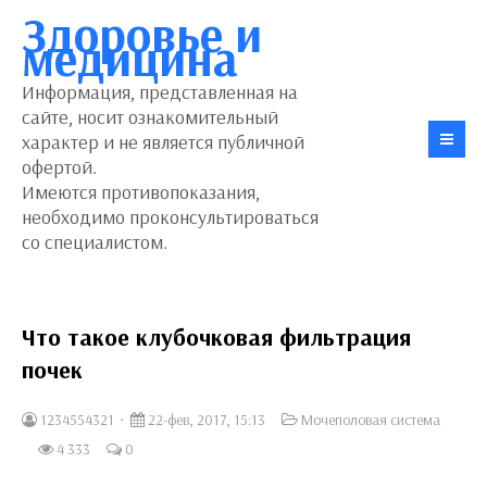
Здоровье и
медицина
Информация, представленная на
сайте, носит ознакомительный
характер и не является публичной
офертой.
Имеются противопоказания,
необходимо проконсультироваться
со специалистом.
Что такое клубочковая фильтрация
почек
1234554321
22-фев, 2017, 15:13
Мочеполовая система
4 333
0