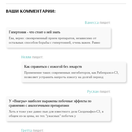
ВАШИ КОММЕНТАРИИ:
Ванесса
пишет:
Гипертония - что стоит о ней знать
Ева, верно: своевременный прием препаратов, независимо от
остальных способов борьбы с гипертонией, очень важен. Равно
Нелли
пишет:
Как справиться с изжогой без лекарств
Применение таких современных ингибиторов, как Рабепразол-СЗ,
позволяет устранить напрочь изжогу на долгий период
Руслан
пишет:
У «Виагры» наиболее выражены побочные эффекты по
сравнению с аналогичными препаратами
Хоть я тоже уже давно пью для известного дела Силденафил-СЗ, в
общем из-за цены, но тех "ужасных" побочек у
Гретта
пишет: