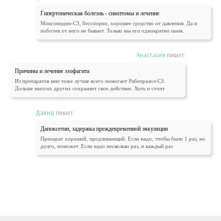
Гипертоническая болезнь - симптомы и лечение
Моксонидин-СЗ, бесспорно, хорошее средство от давления. Да и
побочек от него не бывает. Только мы его однократно пьем.
Анастасия
пишет:
Причины и лечение эзофагита
Из препаратов мне тоже лучше всего помогает Рабепразол-СЗ.
Дольше многих других сохраняет свое действие. Хоть и стоит
Давид
пишет:
Дапоксетин, задержка преждевременной эякуляции
Препарат хороший, продлевающий. Если надо, чтобы было 1 раз, но
долго, поможет. Если надо несколько раз, и каждый раз