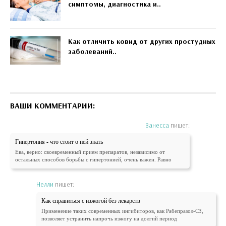
симптомы, диагностика и..
Как отличить ковид от других простудных
заболеваний..
ВАШИ КОММЕНТАРИИ:
Ванесса
пишет:
Гипертония - что стоит о ней знать
Ева, верно: своевременный прием препаратов, независимо от
остальных способов борьбы с гипертонией, очень важен. Равно
Нелли
пишет:
Как справиться с изжогой без лекарств
Применение таких современных ингибиторов, как Рабепразол-СЗ,
позволяет устранить напрочь изжогу на долгий период