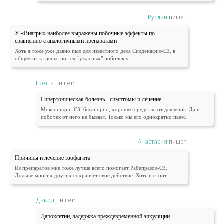
Руслан
пишет:
У «Виагры» наиболее выражены побочные эффекты по
сравнению с аналогичными препаратами
Хоть я тоже уже давно пью для известного дела Силденафил-СЗ, в
общем из-за цены, но тех "ужасных" побочек у
Гретта
пишет:
Гипертоническая болезнь - симптомы и лечение
Моксонидин-СЗ, бесспорно, хорошее средство от давления. Да и
побочек от него не бывает. Только мы его однократно пьем.
Анастасия
пишет:
Причины и лечение эзофагита
Из препаратов мне тоже лучше всего помогает Рабепразол-СЗ.
Дольше многих других сохраняет свое действие. Хоть и стоит
Давид
пишет:
Дапоксетин, задержка преждевременной эякуляции