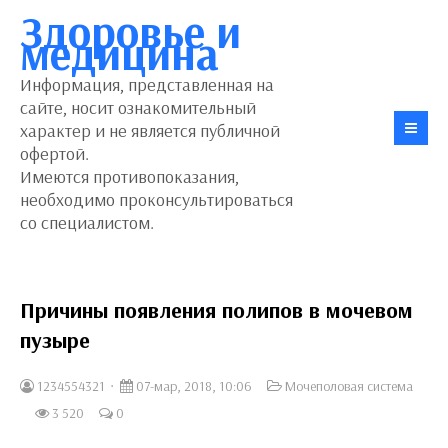
Здоровье и
медицина
Информация, представленная на
сайте, носит ознакомительный
характер и не является публичной
офертой.
Имеются противопоказания,
необходимо проконсультироваться
со специалистом.
Причины появления полипов в мочевом
пузыре
1234554321
07-мар, 2018, 10:06
Мочеполовая система
3 520
0