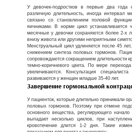
У девочек-подростков в первые два года 
различную длительность, иногда интервал м
связано со становлением половой функции
яичниками. В норме цикл устанавливается 
месячные у девочки сохраняются более 2-х л
внизу живота или другими неприятными симптом
Менструальный цикл удлиняется после 45 лет
снижением синтеза половых гормонов. Пацие
сопровождаются сокращением длительности кр
темно-коричневого цвета. По мере переход
увеличиваются. Консультация специалист
развиваются у женщин младше 35-40 лет.
Завершение гормональной контрац
У пациенток, которые длительно принимали о
половых гормонов. Поэтому при отмене под
основного вещества, регулирующего начало
выпадает несколько циклов, при наступлен
кровотечение длится 1-2 дня. Такие изме
показанием для визита к гинекологу.