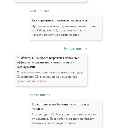
Нелли
пишет:
Как справиться с изжогой без лекарств
Применение таких современных ингибиторов,
как Рабепразол-СЗ, позволяет устранить
напрочь изжогу на долгий период
Руслан
пишет:
У «Виагры» наиболее выражены побочные
эффекты по сравнению с аналогичными
препаратами
Хоть я тоже уже давно пью для известного дела
Силденафил-СЗ, в общем из-за цены, но тех
"ужасных" побочек у
Гретта
пишет:
Гипертоническая болезнь - симптомы и
лечение
Моксонидин-СЗ, бесспорно, хорошее средство
от давления. Да и побочек от него не бывает.
Только мы его однократно пьем.