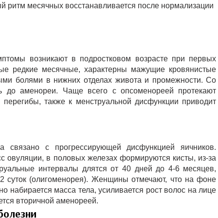
ый ритм месячных восстанавливается после нормализации
мптомы возникают в подростковом возрасте при первых
ные редкие месячные, характерны мажущие кровянистые
ными болями в нижних отделах живота и промежности. Со
ть до аменореи. Чаще всего с опсоменореей протекают
 перегибы, также к менструальной дисфункции приводит
а связано с прогрессирующей дисфункцией яичников.
с овуляции, в половых железах формируются кисты, из-за
труальные интервалы длятся от 40 дней до 4-6 месяцев,
-2 суток (олигоменорея). Женщины отмечают, что на фоне
 набирается масса тела, усиливается рост волос на лице
ется вторичной аменореей.
болезни