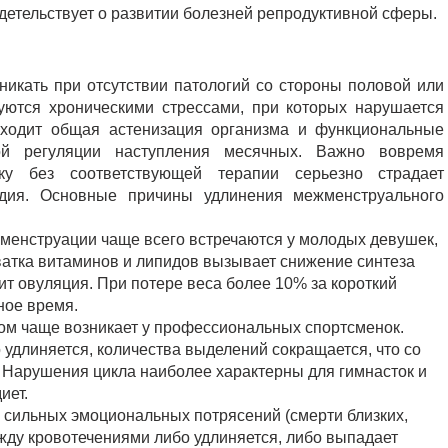
детельствует о развитии болезней репродуктивной сферы.
икать при отсутствии патологий со стороны половой или
уются хроническими стрессами, при которых нарушается
исходит общая астенизация организма и функциональные
ной регуляции наступления месячных. Важно вовремя
ьку без соответствующей терапии серьезно страдает
одия. Основные причины удлинения межменструального
е менструации чаще всего встречаются у молодых девушек,
ватка витаминов и липидов вызывает снижение синтеза
ит овуляция. При потере веса более 10% за короткий
ное время.
ом чаще возникает у профессиональных спортсменок.
удлиняется, количества выделений сокращается, что со
 Нарушения цикла наиболее характерны для гимнасток и
иет.
 сильных эмоциональных потрясений (смерти близких,
жду кровотечениями либо удлиняется, либо выпадает