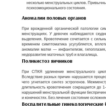
несколько менструальных циклов. Привычн
психоэмоционального состояния.
Аномалии половых органов
При врожденной органической патологии си
менструациях. У девочек наблюдаются скуд
выделения. Кровотечение сочетается с силь
временем симптоматика усугубляется, впло
аномалии матки — инфантилизм, гипоплазия,
недоразвитие маточных труб и влагалища.
Поликистоз яичников
При СПКЯ удлинение менструального цикл
Вследствие разных причин нарушается процес
чего угнетается синтез эстрогенов. Межменс
длительность кровотечения сокращается до 1
нарушений менструальной функции беспричинно
и конечностях. Без лечения состояние осложня
Воспалительные гинекологические 