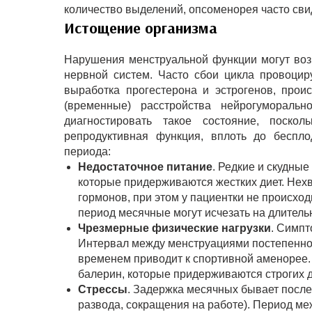
количество выделений, опсоменорея часто сви
Истощение организма
Нарушения менструальной функции могут возн
нервной систем. Часто сбои цикла провоцир
выработка прогестерона и эстрогенов, про
(временные) расстройства нейрогумораль
диагностировать такое состояние, поскол
репродуктивная функция, вплоть до беспл
периода:
Недостаточное питание
. Редкие и скудны
которые придерживаются жестких диет. Нех
гормонов, при этом у пациентки не происход
период месячные могут исчезать на длитель
Чрезмерные физические нагрузки
. Симпт
Интервал между менструациями постепенно 
временем приводит к спортивной аменорее.
балерин, которые придерживаются строгих д
Стрессы
. Задержка месячных бывает после
развода, сокращения на работе). Период ме