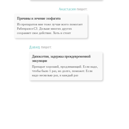
Анастасия
пишет:
Причины и лечение эзофагита
Из препаратов мне тоже лучше всего помогает
Рабепразол-СЗ. Дольше многих других
сохраняет свое действие. Хоть и стоит
Давид
пишет:
Дапоксетин, задержка преждевременной
эякуляции
Препарат хороший, продлевающий. Если надо,
чтобы было 1 раз, но долго, поможет. Если
надо несколько раз, и каждый раз