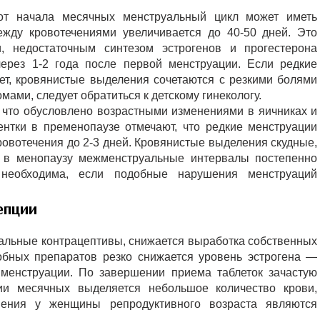
от начала месячных менструальный цикл может иметь
ежду кровотечениями увеличивается до 40-50 дней. Это
, недостаточным синтезом эстрогенов и прогестерона
через 1-2 года после первой менструации. Если редкие
ет, кровянистые выделения сочетаются с резкими болями
ами, следует обратиться к детскому гинекологу.
, что обусловлено возрастными изменениями в яичниках и
нтки в пременопаузе отмечают, что редкие менструации
овотечения до 2-3 дней. Кровянистые выделения скудные,
а в менопаузу межменструальные интервалы постепенно
а необходима, если подобные нарушения менструаций
епции
ральные контрацептивы, снижается выработка собственных
обных препаратов резко снижается уровень эстрогена —
 менструации. По завершении приема таблеток зачастую
ии месячных выделяется небольшое количество крови,
нения у женщины репродуктивного возраста являются