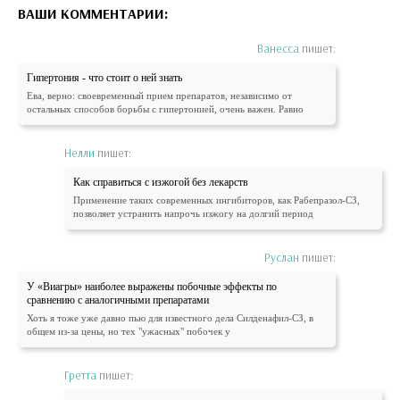
ВАШИ КОММЕНТАРИИ:
Ванесса
пишет:
Гипертония - что стоит о ней знать
Ева, верно: своевременный прием препаратов, независимо от
остальных способов борьбы с гипертонией, очень важен. Равно
Нелли
пишет:
Как справиться с изжогой без лекарств
Применение таких современных ингибиторов, как Рабепразол-СЗ,
позволяет устранить напрочь изжогу на долгий период
Руслан
пишет:
У «Виагры» наиболее выражены побочные эффекты по
сравнению с аналогичными препаратами
Хоть я тоже уже давно пью для известного дела Силденафил-СЗ, в
общем из-за цены, но тех "ужасных" побочек у
Гретта
пишет: