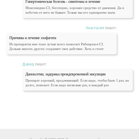
Гипертоническая болезнь - симптомы и лечение
Моксонидин-СЗ, бесспорно, хорошее средство от давления. Да и
побочек от него не бывает. Только мы его однократно пьем.
Анастасия
пишет:
Причины и лечение эзофагита
Из препаратов мне тоже лучше всего помогает Рабепразол-СЗ.
Дольше многих других сохраняет свое действие. Хоть и стоит
Давид
пишет:
Дапоксетин, задержка преждевременной эякуляции
Препарат хороший, продлевающий. Если надо, чтобы было 1 раз, но
долго, поможет. Если надо несколько раз, и каждый раз