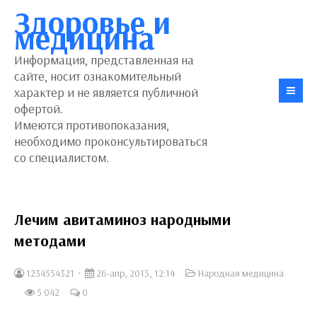
Здоровье и
медицина
Информация, представленная на
сайте, носит ознакомительный
характер и не является публичной
офертой.
Имеются противопоказания,
необходимо проконсультироваться
со специалистом.
Лечим авитаминоз народными
методами
1234554321
26-апр, 2015, 12:14
Народная медицина
5 042
0