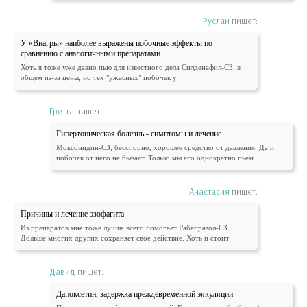
Руслан
пишет:
У «Виагры» наиболее выражены побочные эффекты по
сравнению с аналогичными препаратами
Хоть я тоже уже давно пью для известного дела Силденафил-СЗ, в
общем из-за цены, но тех "ужасных" побочек у
Гретта
пишет:
Гипертоническая болезнь - симптомы и лечение
Моксонидин-СЗ, бесспорно, хорошее средство от давления. Да и
побочек от него не бывает. Только мы его однократно пьем.
Анастасия
пишет:
Причины и лечение эзофагита
Из препаратов мне тоже лучше всего помогает Рабепразол-СЗ.
Дольше многих других сохраняет свое действие. Хоть и стоит
Давид
пишет:
Дапоксетин, задержка преждевременной эякуляции