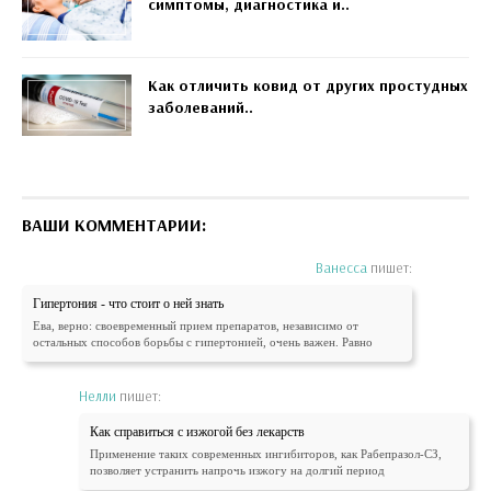
симптомы, диагностика и..
Как отличить ковид от других простудных
заболеваний..
ВАШИ КОММЕНТАРИИ:
Ванесса
пишет:
Гипертония - что стоит о ней знать
Ева, верно: своевременный прием препаратов, независимо от
остальных способов борьбы с гипертонией, очень важен. Равно
Нелли
пишет:
Как справиться с изжогой без лекарств
Применение таких современных ингибиторов, как Рабепразол-СЗ,
позволяет устранить напрочь изжогу на долгий период