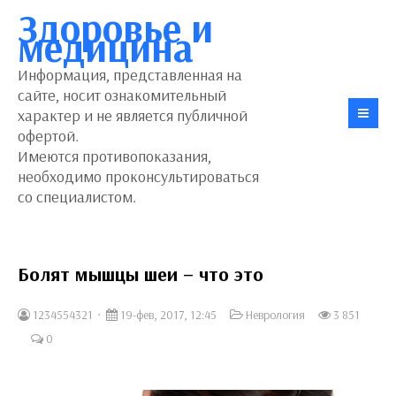
Здоровье и
медицина
Информация, представленная на
сайте, носит ознакомительный
характер и не является публичной
офертой.
Имеются противопоказания,
необходимо проконсультироваться
со специалистом.
Болят мышцы шеи – что это
1234554321
19-фев, 2017, 12:45
Неврология
3 851
0