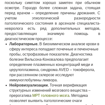
поскольку симптом хорошо заметен при обычном
осмотре. Гораздо более сложная задача, стоящая
перед врачом – определение причины дрожания. С
учетом этиологической разнородности
патологического состояния в арсенале специалиста-
невролога есть ряд дополнительных методов,
предоставляющих значимую помощь в
диагностическом процессе:
Лабораторные.
В биохимическом анализе крови в
сферу интереса попадают почечные и печеночные
пробы, острофазовые показатели. Диагностика
болезни Вильсона-Коновалова предполагает
определение плазменных концентраций меди и
церулоплазмина, синдрома AVED – токоферола,
при рассеянном склерозе исследуют
иммуноглобулины ликвора.
Нейровизуализации.
Точная верификация
структурных изменений мозгового вещества –
прерогатива
МРТ головного мозга
. Методика
позволяет выявить патологические очаги