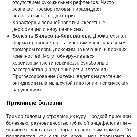
отсутствием сухожильных рефлексов. Часто
возникает тремор головы, пирамидная
недостаточность, дизартрия.
Характерны полинейропатии, скелетные
деформации и нарушения сна.
Болезнь Вильсона-Коновалова.
Дрожательная
форма проявляется статическим и постуральным
тремором головы, похожим на качания, и верхних
конечностей. Могут обнаруживаться
хореиформные гиперкинезы, бульбарные
расстройства (нарушение речи, глотания).
Прогрессирование болезни ведет к нарастанию
ригидности или мышечной гипотонии, психическим
нарушениям.
Прионные болезни
Тремор головы у страдающих куру – редкой прионной
болезнью, разновидностью губчатой энцефалопатии –
является достаточно характерным симптомом. Он
проявляется как сильная дрожь или прерывистые