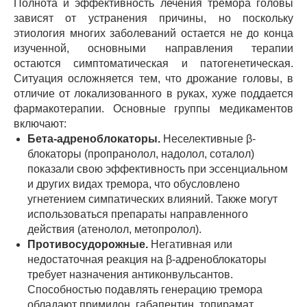
Полнота и эффективность лечения тремора головы
зависят от устранения причины, но поскольку
этиология многих заболеваний остается не до конца
изученной, основными направления терапии
остаются симптоматическая и патогенетическая.
Ситуация осложняется тем, что дрожание головы, в
отличие от локализованного в руках, хуже поддается
фармакотерапии. Основные группы медикаментов
включают:
Бета-адреноблокаторы.
Неселективные β-
блокаторы (пропранолол, надолол, соталол)
показали свою эффективность при эссенциальном
и других видах тремора, что обусловлено
угнетением симпатических влияний. Также могут
использоваться препараты направленного
действия (атенолол, метопролол).
Противосудорожные.
Негативная или
недостаточная реакция на β-адреноблокаторы
требует назначения антиконвульсантов.
Способностью подавлять генерацию тремора
обладают примидон, габапентин, топирамат.