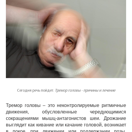
Сегодня речь пойдет:
Тремор головы - причины и лечение
Тремор головы – это неконтролируемые ритмичные
движения, обусловленные чередующимися
сокращениями мышц-антагонистов шеи. Дрожание
выглядит как кивание или качание головой, возникает
в покое, при движении или поддержании позы.