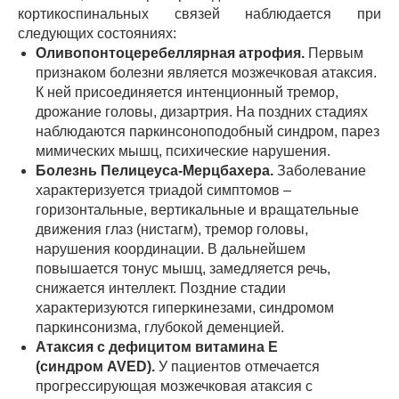
кортикоспинальных связей наблюдается при
следующих состояниях:
Оливопонтоцеребеллярная атрофия.
Первым
признаком болезни является мозжечковая атаксия.
К ней присоединяется интенционный тремор,
дрожание головы, дизартрия. На поздних стадиях
наблюдаются паркинсоноподобный синдром, парез
мимических мышц, психические нарушения.
Болезнь Пелицеуса-Мерцбахера.
Заболевание
характеризуется триадой симптомов –
горизонтальные, вертикальные и вращательные
движения глаз (нистагм), тремор головы,
нарушения координации. В дальнейшем
повышается тонус мышц, замедляется речь,
снижается интеллект. Поздние стадии
характеризуются гиперкинезами, синдромом
паркинсонизма, глубокой деменцией.
Атаксия с дефицитом витамина Е
(синдром
AVED
).
У пациентов отмечается
прогрессирующая мозжечковая атаксия с