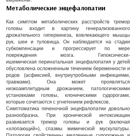
Метаболические энцефалопатии
Как симптом метаболических расстройств тремор
головы входит в картину генерализованного
дрожательного гиперкинеза, вовлекающего мышцы
рук, шеи и туловища. Он наблюдается на стадии
субкомпенсации и прогрессирует по мере
повреждения мозга. Гипоксически-
ишемическая перинатальная энцефалопатия у детей
обусловлена осложненным течением беременности и
родов (асфиксией, внутриутробными инфекциями,
травмами). Она может проявляться
низкоамплитудным дрожанием, патологическими
установками головы, клоническими судорогами,
которые сочетаются с угнетением рефлексов.
Симптоматика печеночной энцефалопатии довольно
разнообразна. При хронической интоксикации
развивается тремор головы и рук (включая
«хлопающий»), спазмы мимической мускулатуры.
Патологии свойственны медленные судорожные и