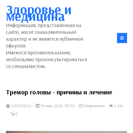
Здоровье и
медицина
Информация, представленная на
сайте, носит ознакомительный
характер и не является публичной
офертой.
Имеются противопоказания,
необходимо проконсультироваться
со специалистом.
Тремор головы - причины и лечение
1234554321
16-янв, 2020, 09:39
Неврология
2 242
0