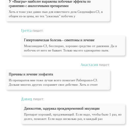
У «Виагры» наиболее выражены побочные эффекты по
сравнению с аналогичными препаратами
Хоть я тоже уже давно пью для известного дела Силденафил-СЗ, в
общем из-за цены, но тех "ужасных" побочек у
Гретта
пишет:
Гипертоническая болезнь - симптомы и лечение
Моксонидин-СЗ, бесспорно, хорошее средство от давления. Да и
побочек от него не бывает. Только мы его однократно пьем.
Анастасия
пишет:
Причины и лечение эзофагита
Из препаратов мне тоже лучше всего помогает Рабепразол-СЗ.
Дольше многих других сохраняет свое действие. Хоть и стоит
Давид
пишет:
Дапоксетин, задержка преждевременной эякуляции
Препарат хороший, продлевающий. Если надо, чтобы было 1 раз, но
долго, поможет. Если надо несколько раз, и каждый раз