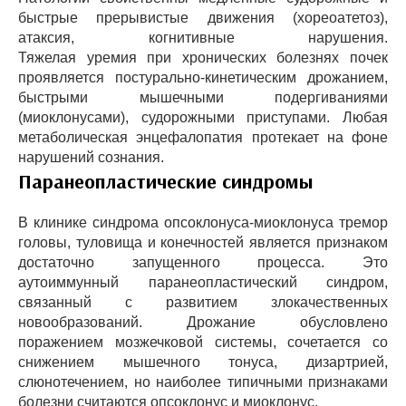
быстрые прерывистые движения (хореоатетоз),
атаксия, когнитивные нарушения.
Тяжелая уремия при хронических болезнях почек
проявляется постурально-кинетическим дрожанием,
быстрыми мышечными подергиваниями
(миоклонусами), судорожными приступами. Любая
метаболическая энцефалопатия протекает на фоне
нарушений сознания.
Паранеопластические синдромы
В клинике синдрома опсоклонуса-миоклонуса тремор
головы, туловища и конечностей является признаком
достаточно запущенного процесса. Это
аутоиммунный паранеопластический синдром,
связанный с развитием злокачественных
новообразований. Дрожание обусловлено
поражением мозжечковой системы, сочетается со
снижением мышечного тонуса, дизартрией,
слюнотечением, но наиболее типичными признаками
болезни считаются опсоклонус и миоклонус.