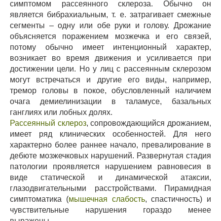
симптомом рассеянного склероза. Обычно он
является бибрахиальным, т. е. затрагивает смежные
сегменты – одну или обе руки и голову. Дрожание
объясняется поражением мозжечка и его связей,
потому обычно имеет интенционный характер,
возникает во время движения и усиливается при
достижении цели. Но у лиц с рассеянным склерозом
могут встречаться и другие его виды, например,
тремор головы в покое, обусловленный наличием
очага демиелинизации в таламусе, базальных
ганглиях или лобных долях.
Рассеянный склероз
, сопровождающийся дрожанием,
имеет ряд клинических особенностей. Для него
характерно более раннее начало, превалирование в
дебюте мозжечковых нарушений. Развернутая стадия
патологии проявляется нарушением равновесия в
виде статической и динамической атаксии,
глазодвигательными расстройствами. Пирамидная
симптоматика (
мышечная слабость
, спастичность) и
чувствительные нарушения гораздо менее
выражены.