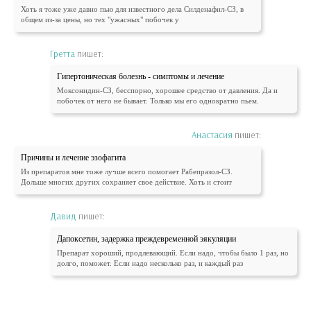
Хоть я тоже уже давно пью для известного дела Силденафил-СЗ, в
общем из-за цены, но тех "ужасных" побочек у
Гретта
пишет:
Гипертоническая болезнь - симптомы и лечение
Моксонидин-СЗ, бесспорно, хорошее средство от давления. Да и
побочек от него не бывает. Только мы его однократно пьем.
Анастасия
пишет:
Причины и лечение эзофагита
Из препаратов мне тоже лучше всего помогает Рабепразол-СЗ.
Дольше многих других сохраняет свое действие. Хоть и стоит
Давид
пишет:
Дапоксетин, задержка преждевременной эякуляции
Препарат хороший, продлевающий. Если надо, чтобы было 1 раз, но
долго, поможет. Если надо несколько раз, и каждый раз