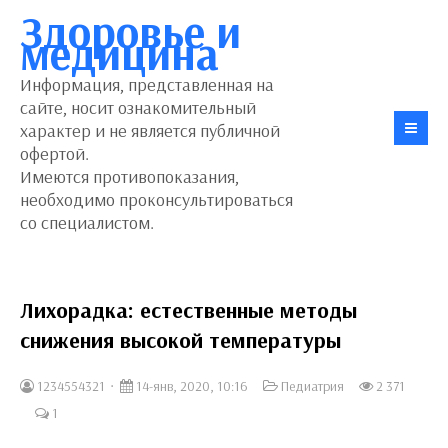
Здоровье и
медицина
Информация, представленная на
сайте, носит ознакомительный
характер и не является публичной
офертой.
Имеются противопоказания,
необходимо проконсультироваться
со специалистом.
Лихорадка: естественные методы
снижения высокой температуры
1234554321
14-янв, 2020, 10:16
Педиатрия
2 371
1