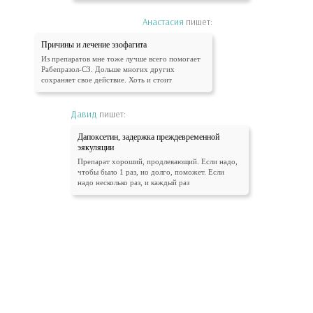
Анастасия
пишет:
Причины и лечение эзофагита
Из препаратов мне тоже лучше всего помогает
Рабепразол-СЗ. Дольше многих других
сохраняет свое действие. Хоть и стоит
Давид
пишет:
Дапоксетин, задержка преждевременной
эякуляции
Препарат хороший, продлевающий. Если надо,
чтобы было 1 раз, но долго, поможет. Если
надо несколько раз, и каждый раз