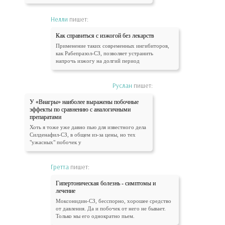
Нелли
пишет:
Как справиться с изжогой без лекарств
Применение таких современных ингибиторов,
как Рабепразол-СЗ, позволяет устранить
напрочь изжогу на долгий период
Руслан
пишет:
У «Виагры» наиболее выражены побочные
эффекты по сравнению с аналогичными
препаратами
Хоть я тоже уже давно пью для известного дела
Силденафил-СЗ, в общем из-за цены, но тех
"ужасных" побочек у
Гретта
пишет:
Гипертоническая болезнь - симптомы и
лечение
Моксонидин-СЗ, бесспорно, хорошее средство
от давления. Да и побочек от него не бывает.
Только мы его однократно пьем.