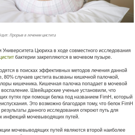
йдет:
Прорыв в лечении цистита
и Университета Цюриха в ходе совместного исследования
цистит
бактерии закрепляются в мочевом пузыре.
аходятся в поисках эффективных методов лечения данной
, 80% случаев цистита вызваны кишечной палочкой,
оры кишечника. Кишечная палочка попадает в мочевой
т воспаление. Швейцарские ученые установили, что
щих путях при помощи белка под названием FimH, который
испускания. Это возможно благодаря тому, что белок FimH
 результаты данного исследования откроют путь для
их инфекций мочевыводящих путей.
екции мочевыводящих путей являются второй наиболее