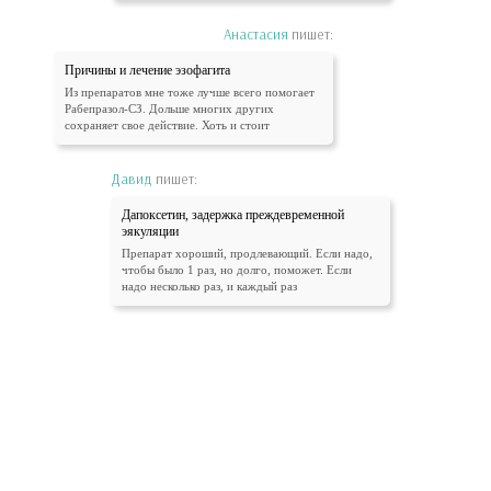
Анастасия
пишет:
Причины и лечение эзофагита
Из препаратов мне тоже лучше всего помогает
Рабепразол-СЗ. Дольше многих других
сохраняет свое действие. Хоть и стоит
Давид
пишет:
Дапоксетин, задержка преждевременной
эякуляции
Препарат хороший, продлевающий. Если надо,
чтобы было 1 раз, но долго, поможет. Если
надо несколько раз, и каждый раз