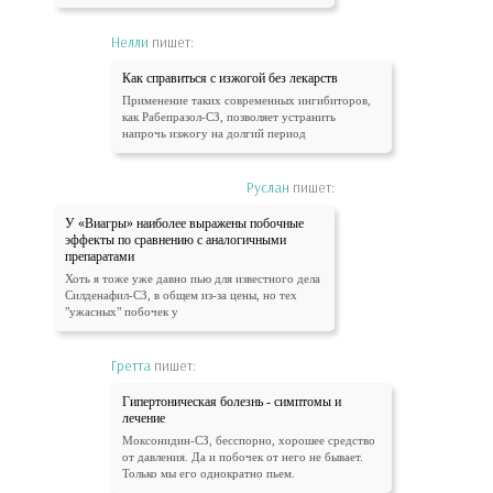
Нелли
пишет:
Как справиться с изжогой без лекарств
Применение таких современных ингибиторов,
как Рабепразол-СЗ, позволяет устранить
напрочь изжогу на долгий период
Руслан
пишет:
У «Виагры» наиболее выражены побочные
эффекты по сравнению с аналогичными
препаратами
Хоть я тоже уже давно пью для известного дела
Силденафил-СЗ, в общем из-за цены, но тех
"ужасных" побочек у
Гретта
пишет:
Гипертоническая болезнь - симптомы и
лечение
Моксонидин-СЗ, бесспорно, хорошее средство
от давления. Да и побочек от него не бывает.
Только мы его однократно пьем.