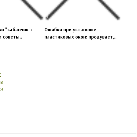
и "кабанчик":
Ошибки при установке
 советы..
пластиковых окон: продувает,..
Ж
ов
ия