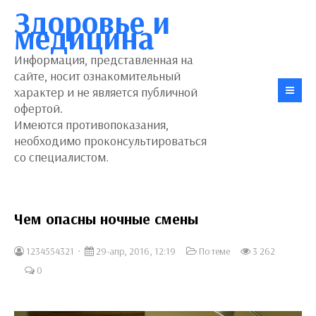
Здоровье и
медицина
Информация, представленная на
сайте, носит ознакомительный
характер и не является публичной
офертой.
Имеются противопоказания,
необходимо проконсультироваться
со специалистом.
Чем опасны ночные смены
1234554321
29-апр, 2016, 12:19
По теме
3 262
0