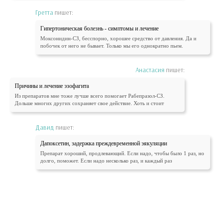
Гретта
пишет:
Гипертоническая болезнь - симптомы и лечение
Моксонидин-СЗ, бесспорно, хорошее средство от давления. Да и
побочек от него не бывает. Только мы его однократно пьем.
Анастасия
пишет:
Причины и лечение эзофагита
Из препаратов мне тоже лучше всего помогает Рабепразол-СЗ.
Дольше многих других сохраняет свое действие. Хоть и стоит
Давид
пишет:
Дапоксетин, задержка преждевременной эякуляции
Препарат хороший, продлевающий. Если надо, чтобы было 1 раз, но
долго, поможет. Если надо несколько раз, и каждый раз