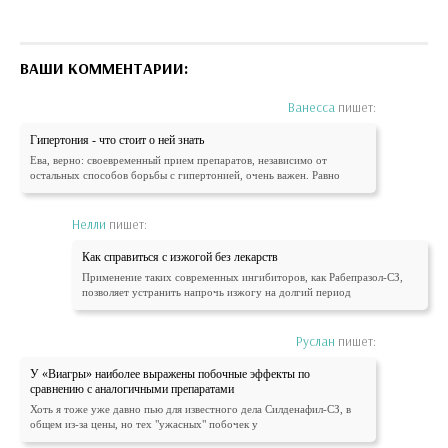
ВАШИ КОММЕНТАРИИ:
Ванесса
пишет:
Гипертония - что стоит о ней знать
Ева, верно: своевременный прием препаратов, независимо от
остальных способов борьбы с гипертонией, очень важен. Равно
Нелли
пишет:
Как справиться с изжогой без лекарств
Применение таких современных ингибиторов, как Рабепразол-СЗ,
позволяет устранить напрочь изжогу на долгий период
Руслан
пишет:
У «Виагры» наиболее выражены побочные эффекты по
сравнению с аналогичными препаратами
Хоть я тоже уже давно пью для известного дела Силденафил-СЗ, в
общем из-за цены, но тех "ужасных" побочек у