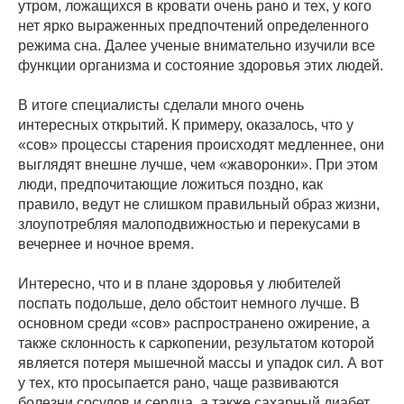
утром, ложащихся в кровати очень рано и тех, у кого
нет ярко выраженных предпочтений определенного
режима сна. Далее ученые внимательно изучили все
функции организма и состояние здоровья этих людей.
В итоге специалисты сделали много очень
интересных открытий. К примеру, оказалось, что у
«сов» процессы старения происходят медленнее, они
выглядят внешне лучше, чем «жаворонки». При этом
люди, предпочитающие ложиться поздно, как
правило, ведут не слишком правильный образ жизни,
злоупотребляя малоподвижностью и перекусами в
вечернее и ночное время.
Интересно, что и в плане здоровья у любителей
поспать подольше, дело обстоит немного лучше. В
основном среди «сов» распространено ожирение, а
также склонность к саркопении, результатом которой
является потеря мышечной массы и упадок сил. А вот
у тех, кто просыпается рано, чаще развиваются
болезни сосудов и сердца, а также сахарный диабет.