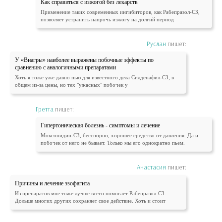
Как справиться с изжогой без лекарств
Применение таких современных ингибиторов, как Рабепразол-СЗ,
позволяет устранить напрочь изжогу на долгий период
Руслан
пишет:
У «Виагры» наиболее выражены побочные эффекты по
сравнению с аналогичными препаратами
Хоть я тоже уже давно пью для известного дела Силденафил-СЗ, в
общем из-за цены, но тех "ужасных" побочек у
Гретта
пишет:
Гипертоническая болезнь - симптомы и лечение
Моксонидин-СЗ, бесспорно, хорошее средство от давления. Да и
побочек от него не бывает. Только мы его однократно пьем.
Анастасия
пишет:
Причины и лечение эзофагита
Из препаратов мне тоже лучше всего помогает Рабепразол-СЗ.
Дольше многих других сохраняет свое действие. Хоть и стоит