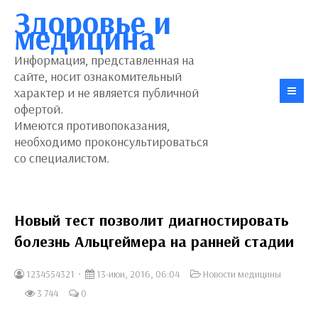
Здоровье и
медицина
Информация, представленная на
сайте, носит ознакомительный
характер и не является публичной
офертой.
Имеются противопоказания,
необходимо проконсультироваться
со специалистом.
Новый тест позволит диагностировать
болезнь Альцгеймера на ранней стадии
1234554321
13-июн, 2016, 06:04
Новости медицины
3 744
0