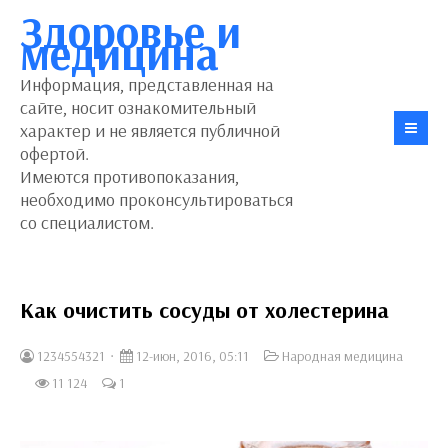
Здоровье и
медицина
Информация, представленная на
сайте, носит ознакомительный
характер и не является публичной
офертой.
Имеются противопоказания,
необходимо проконсультироваться
со специалистом.
Как очистить сосуды от холестерина
1234554321
12-июн, 2016, 05:11
Народная медицина
11 124
1