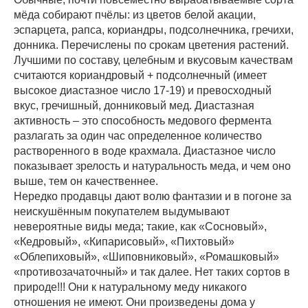
мёда собирают пчёлы: из цветов белой акации,
эспарцета, рапса, кориандры, подсолнечника, гречихи,
донника. Перечислены по срокам цветения растений.
Лучшими по составу, целебным и вкусовым качествам
считаются кориандровый + подсолнечный (имеет
высокое диастазное число 17-19) и превосходный
вкус, гречишный, донниковый мед. Диастазная
активность – это способность медового фермента
разлагать за один час определенное количество
растворенного в воде крахмала. Диастазное число
показывает зрелость и натуральность меда, и чем оно
выше, тем он качественнее.
Нередко продавцы дают волю фантазии и в погоне за
неискушённым покупателем выдумывают
невероятные виды меда; такие, как «Сосновый»,
«Кедровый», «Кипарисовый», «Пихтовый»
«Облепиховый», «Шиповниковый», «Ромашковый»
«противозачаточный» и так далее. Нет таких сортов в
природе!!! Они к натуральному меду никакого
отношения не имеют. Они произведены дома у