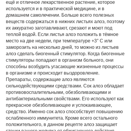
ещё и отличное лекарственное растение, которое
используется и в практической медицине, и в
домашнем самолечении. Больше всего полезных
веществ содержаться в нижних листьях алоэ, поэтому
их аккуратно заготавливают, срезают и моют под
теплой водой. Если листья алоэ положить в тёмное
место на две недели, при температуре +3° С или
заморозить на несколько дней, то можно из листьев
алоэ сделать биогенный стимулятор. Когда биогенные
стимуляторы попадают в организм больного, они
способны возбудить угасающие жизненные процессы
в организме и происходит выздоровление.
Препараты, содержащие алоэ являются
сильнодействующими средствами. Сок алоэ обладает
противовоспалительными, обезболивающими и
антибактериальными свойствами. Его используют как
прекрасное обезболивающее и успокаивающее,
средство. Именно сок алоэ способствует повышению
ослабленного иммунитета. Кроме всего остального
положительного, в данном рецепте алоэ защищает
стенки вашего желудка от обжигающего действия