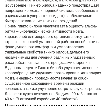
снабжение мозга кислородом, и глюкозой (равно как
их усвоение). Гинкго билоба надежно предотвращает
повреждение мозга и нервной системы свободными
радикалами (супер-антиоксидант), и обеспечивает
быстрое заживление таких повреждений.
Прием гинкго билоба увеличивает мощность альфа-
ритма – биоэлектрической активности мозга,
характерной для здорового организма, отсутствия
стрессов, хорошей умственной работоспособности на
фоне душевного комфорта и умиротворения.
Уникальные свойства гинкго билоба делают его
незаменимым для лечения различных умственных
расстройств, связанных с процессами старения.
В данном рецепте Гинкго билоба улучшает мозговое
кровообращение улучшает проток крови в капиллярах
мозга и нервной проводимости влечет за собой
существенное сокращение времени реакции
человека, а так же улучшение остроты слуха и зрения.
Для всего курса лечения необходимо 90 таблеток по
40 мг. (В аптечной коробочке 40 таблеток)
Настойка пустырника аптечная