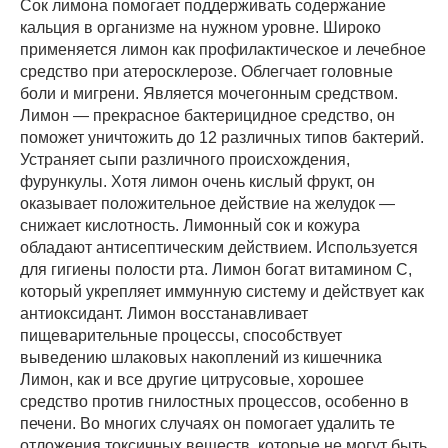
Сок лимона помогает поддерживать содержание
кальция в организме на нужном уровне. Широко
применяется лимон как профилактическое и лечебное
средство при атеросклерозе. Облегчает головные
боли и мигрени. Является мочегонным средством.
Лимон — прекрасное бактерицидное средство, он
поможет уничтожить до 12 различных типов бактерий.
Устраняет сыпи различного происхождения,
фурункулы. Хотя лимон очень кислый фрукт, он
оказывает положительное действие на желудок —
снижает кислотность. Лимонный сок и кожура
обладают антисептическим действием. Используется
для гигиены полости рта. Лимон богат витамином С,
который укрепляет иммунную систему и действует как
антиоксидант. Лимон восстанавливает
пищеварительные процессы, способствует
выведению шлаковых накоплений из кишечника
Лимон, как и все другие цитрусовые, хорошее
средство против гнилостных процессов, особенно в
печени. Во многих случаях он помогает удалить те
отложения токсичных веществ, которые не могут быть