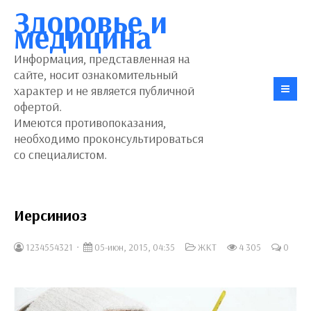
Здоровье и
медицина
Информация, представленная на
сайте, носит ознакомительный
характер и не является публичной
офертой.
Имеются противопоказания,
необходимо проконсультироваться
со специалистом.
Иерсиниоз
1234554321
05-июн, 2015, 04:35
ЖКТ
4 305
0