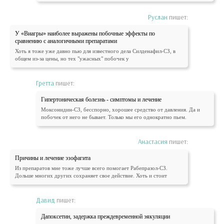
Руслан
пишет:
У «Виагры» наиболее выражены побочные эффекты по
сравнению с аналогичными препаратами
Хоть я тоже уже давно пью для известного дела Силденафил-СЗ, в
общем из-за цены, но тех "ужасных" побочек у
Гретта
пишет:
Гипертоническая болезнь - симптомы и лечение
Моксонидин-СЗ, бесспорно, хорошее средство от давления. Да и
побочек от него не бывает. Только мы его однократно пьем.
Анастасия
пишет:
Причины и лечение эзофагита
Из препаратов мне тоже лучше всего помогает Рабепразол-СЗ.
Дольше многих других сохраняет свое действие. Хоть и стоит
Давид
пишет:
Дапоксетин, задержка преждевременной эякуляции