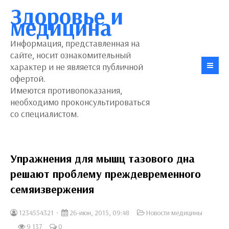
Здоровье и
медицина
Информация, представленная на
сайте, носит ознакомительный
характер и не является публичной
офертой.
Имеются противопоказания,
необходимо проконсультироваться
со специалистом.
Упражнения для мышц тазового дна
решают проблему преждевременного
семяизвержения
1234554321
26-июн, 2015, 09:48
Новости медицины
9 137
0