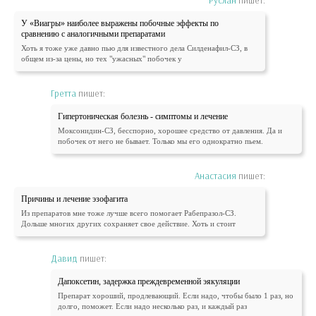
Руслан
пишет:
У «Виагры» наиболее выражены побочные эффекты по
сравнению с аналогичными препаратами
Хоть я тоже уже давно пью для известного дела Силденафил-СЗ, в
общем из-за цены, но тех "ужасных" побочек у
Гретта
пишет:
Гипертоническая болезнь - симптомы и лечение
Моксонидин-СЗ, бесспорно, хорошее средство от давления. Да и
побочек от него не бывает. Только мы его однократно пьем.
Анастасия
пишет:
Причины и лечение эзофагита
Из препаратов мне тоже лучше всего помогает Рабепразол-СЗ.
Дольше многих других сохраняет свое действие. Хоть и стоит
Давид
пишет:
Дапоксетин, задержка преждевременной эякуляции
Препарат хороший, продлевающий. Если надо, чтобы было 1 раз, но
долго, поможет. Если надо несколько раз, и каждый раз