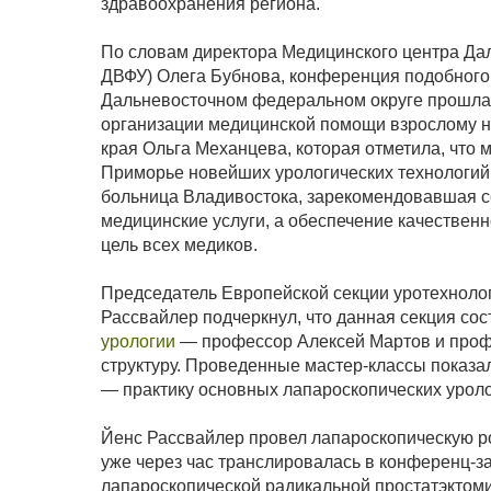
здравоохранения региона.
По словам директора Медицинского центра Да
ДВФУ) Олега Бубнова, конференция подобног
Дальневосточном федеральном округе прошла 
организации медицинской помощи взрослому 
края Ольга Механцева, которая отметила, что 
Приморье новейших урологических технологи
больница Владивостока, зарекомендовавшая с
медицинские услуги, а обеспечение качестве
цель всех медиков.
Председатель Европейской секции уротехноло
Рассвайлер подчеркнул, что данная секция сос
урологии
— профессор Алексей Мартов и проф
структуру. Проведенные мастер-классы показ
— практику основных лапароскопических уроло
Йенс Рассвайлер провел лапароскопическую р
уже через час транслировалась в конференц-
лапароскопической радикальной простатэктоми