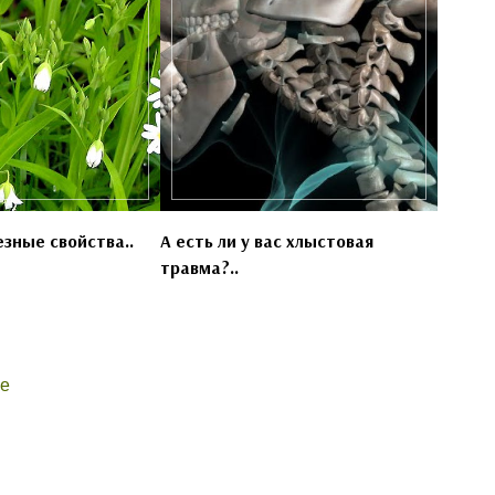
зные свойства..
А есть ли у вас хлыстовая
травма?..
ие