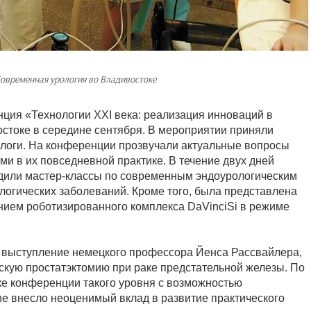
овременная урология во Владивостоке
ция «Технологии XXI века: реализация инноваций в
стоке в середине сентября. В мероприятии приняли
ологи. На конференции прозвучали актуальные вопросы
ми в их повседневной практике. В течение двух дней
одили мастер-классы по современным эндоурологическим
логических заболеваний. Кроме того, была представлена
анием роботизированного комплекса DaVinciSi в режиме
 выступление немецкого профессора Йенса Рассвайлера,
кую простатэктомию при раке предстательной железы. По
ке конференции такого уровня с возможностью
e внесло неоценимый вклад в развитие практического