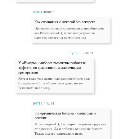
Нелли
пишет:
Как справиться с изжогой без лекарств
Применение таких современных ингибиторов,
как Рабепразол-СЗ, позволяет устранить
напрочь изжогу на долгий период
Руслан
пишет:
У «Виагры» наиболее выражены побочные
эффекты по сравнению с аналогичными
препаратами
Хоть я тоже уже давно пью для известного дела
Силденафил-СЗ, в общем из-за цены, но тех
"ужасных" побочек у
Гретта
пишет:
Гипертоническая болезнь - симптомы и
лечение
Моксонидин-СЗ, бесспорно, хорошее средство
от давления. Да и побочек от него не бывает.
Только мы его однократно пьем.