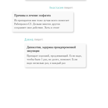
Анастасия
пишет:
Причины и лечение эзофагита
Из препаратов мне тоже лучше всего помогает
Рабепразол-СЗ. Дольше многих других
сохраняет свое действие. Хоть и стоит
Давид
пишет:
Дапоксетин, задержка преждевременной
эякуляции
Препарат хороший, продлевающий. Если надо,
чтобы было 1 раз, но долго, поможет. Если
надо несколько раз, и каждый раз