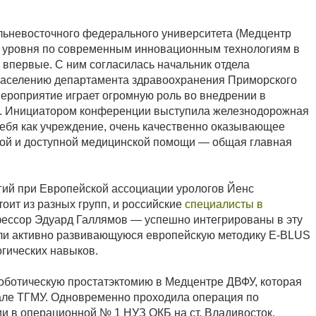
льневосточного федерального университета (Медцентр
о уровня по современным инновационным технологиям в
впервые. С ним согласилась начальник отдела
населению департамента здравоохранения Приморского
мероприятие играет огромную роль во внедрении в
й. Инициатором конференции выступила железнодорожная
ебя как учреждение, очень качественно оказывающее
нной и доступной медицинской помощи — общая главная
гий при Европейской ассоциации урологов Йенс
тоит из разных групп, и российские
специалисты в
ессор Эдуард Галлямов — успешно интегрированы в эту
али активно развивающуюся европейскую методику E-BLUS
гических навыков.
оботическую простатэктомию в Медцентре ДВФУ, которая
зале ТГМУ. Одновременно проходила операция по
и в операционной № 1 НУЗ ОКБ на ст. Владивосток.