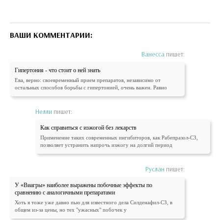
ВАШИ КОММЕНТАРИИ:
Ванесса
пишет:
Гипертония - что стоит о ней знать
Ева, верно: своевременный прием препаратов, независимо от
остальных способов борьбы с гипертонией, очень важен. Равно
Нелли
пишет:
Как справиться с изжогой без лекарств
Применение таких современных ингибиторов, как Рабепразол-СЗ,
позволяет устранить напрочь изжогу на долгий период
Руслан
пишет:
У «Виагры» наиболее выражены побочные эффекты по
сравнению с аналогичными препаратами
Хоть я тоже уже давно пью для известного дела Силденафил-СЗ, в
общем из-за цены, но тех "ужасных" побочек у