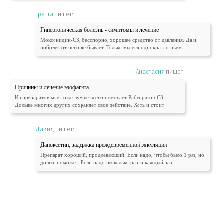
Гретта
пишет:
Гипертоническая болезнь - симптомы и лечение
Моксонидин-СЗ, бесспорно, хорошее средство от давления. Да и
побочек от него не бывает. Только мы его однократно пьем.
Анастасия
пишет:
Причины и лечение эзофагита
Из препаратов мне тоже лучше всего помогает Рабепразол-СЗ.
Дольше многих других сохраняет свое действие. Хоть и стоит
Давид
пишет:
Дапоксетин, задержка преждевременной эякуляции
Препарат хороший, продлевающий. Если надо, чтобы было 1 раз, но
долго, поможет. Если надо несколько раз, и каждый раз