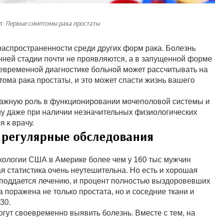
т:
Первые симптомы рака простаты
распространенности среди других форм рака. Болезнь
анней стадии почти не проявляются, а в запущенной форме
оевременной диагностике больной может рассчитывать на
ома рака простаты, и это может спасти жизнь вашего
 важную роль в функционировании мочеполовой системы и
му даже при наличии незначительных физиологических
 к врачу.
 регулярные обследования
кологии США в Америке более чем у 160 тыс мужчин
ая статистика очень неутешительна. Но есть и хорошая
о поддается лечению, и процент полностью выздоровевших
а поражена не только простата, но и соседние ткани и
30.
гут своевременно выявить болезнь. Вместе с тем, на