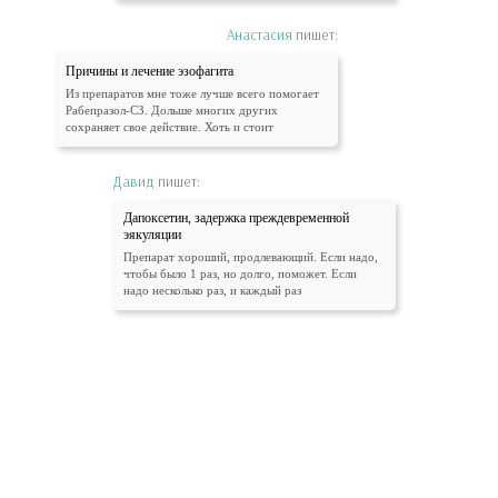
Анастасия
пишет:
Причины и лечение эзофагита
Из препаратов мне тоже лучше всего помогает
Рабепразол-СЗ. Дольше многих других
сохраняет свое действие. Хоть и стоит
Давид
пишет:
Дапоксетин, задержка преждевременной
эякуляции
Препарат хороший, продлевающий. Если надо,
чтобы было 1 раз, но долго, поможет. Если
надо несколько раз, и каждый раз