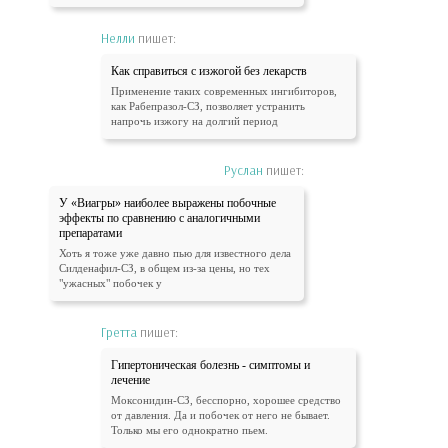
Нелли
пишет:
Как справиться с изжогой без лекарств
Применение таких современных ингибиторов,
как Рабепразол-СЗ, позволяет устранить
напрочь изжогу на долгий период
Руслан
пишет:
У «Виагры» наиболее выражены побочные
эффекты по сравнению с аналогичными
препаратами
Хоть я тоже уже давно пью для известного дела
Силденафил-СЗ, в общем из-за цены, но тех
"ужасных" побочек у
Гретта
пишет:
Гипертоническая болезнь - симптомы и
лечение
Моксонидин-СЗ, бесспорно, хорошее средство
от давления. Да и побочек от него не бывает.
Только мы его однократно пьем.