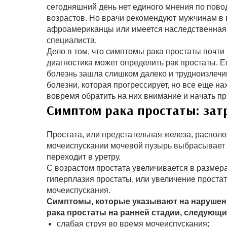
сегодняшний день нет единого мнения по пово
возрастов. Но врачи рекомендуют мужчинам в в
афроамериканцы или имеется наследственная 
специалиста.
Дело в том, что симптомы рака простаты почти
диагностика может определить рак простаты. Е
болезнь зашла слишком далеко и трудноизлеч
болезни, которая прогрессирует, но все еще н
вовремя обратить на них внимание и начать п
Симптом рака простаты: зат
Простата, или предстательная железа, распол
мочеиспускании мочевой пузырь выбрасывает 
переходит в уретру.
С возрастом простата увеличивается в размер
гиперплазия простаты, или увеличение простаты
мочеиспускания.
Симптомы, которые указывают на нарушен
рака простаты на ранней стадии, следующи
слабая струя во время мочеиспускания;