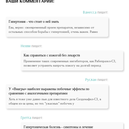
ВАШИ КОММЕНТАРИИ:
Ванесса
пишет:
Гипертония - что стоит о ней знать
Ева, верно: своевременный прием препаратов, независимо от
остальных способов борьбы с гипертонией, очень важен. Равно
Нелли
пишет:
Как справиться с изжогой без лекарств
Применение таких современных ингибиторов, как Рабепразол-СЗ,
позволяет устранить напрочь изжогу на долгий период
Руслан
пишет:
У «Виагры» наиболее выражены побочные эффекты по
сравнению с аналогичными препаратами
Хоть я тоже уже давно пью для известного дела Силденафил-СЗ, в
общем из-за цены, но тех "ужасных" побочек у
Гретта
пишет:
Гипертоническая болезнь - симптомы и лечение