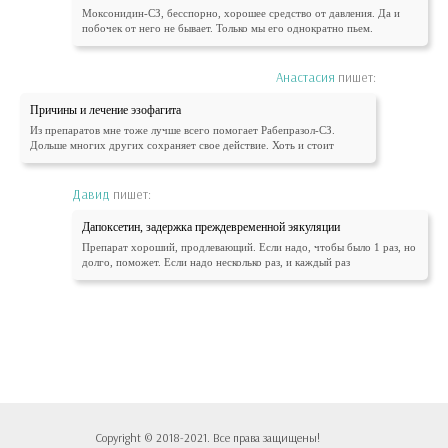
Моксонидин-СЗ, бесспорно, хорошее средство от давления. Да и
побочек от него не бывает. Только мы его однократно пьем.
Анастасия
пишет:
Причины и лечение эзофагита
Из препаратов мне тоже лучше всего помогает Рабепразол-СЗ.
Дольше многих других сохраняет свое действие. Хоть и стоит
Давид
пишет:
Дапоксетин, задержка преждевременной эякуляции
Препарат хороший, продлевающий. Если надо, чтобы было 1 раз, но
долго, поможет. Если надо несколько раз, и каждый раз
Copyright © 2018-2021. Все права защищены!