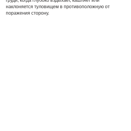
груди, когда глубоко вздыхает, кашляет или
наклоняется туловищем в противоположную от
поражения сторону.