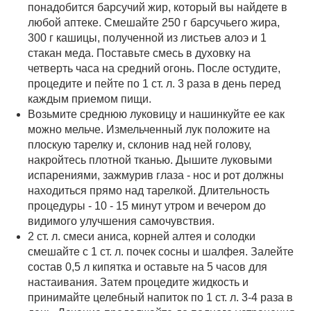
понадобится барсучий жир, который вы найдете в
любой аптеке. Смешайте 250 г барсучьего жира,
300 г кашицы, полученной из листьев алоэ и 1
стакан меда. Поставьте смесь в духовку на
четверть часа на средний огонь. После остудите,
процедите и пейте по 1 ст. л. 3 раза в день перед
каждым приемом пищи.
Возьмите среднюю луковицу и нашинкуйте ее как
можно мельче. Измельченный лук положите на
плоскую тарелку и, склонив над ней голову,
накройтесь плотной тканью. Дышите луковыми
испарениями, зажмурив глаза - нос и рот должны
находиться прямо над тарелкой. Длительность
процедуры - 10 - 15 минут утром и вечером до
видимого улучшения самочувствия.
2 ст. л. смеси аниса, корней алтея и солодки
смешайте с 1 ст. л. почек сосны и шалфея. Залейте
состав 0,5 л кипятка и оставьте на 5 часов для
настаивания. Затем процедите жидкость и
принимайте целебный напиток по 1 ст. л. 3-4 раза в