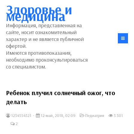
Здоровье и
медицина
Информация, представленная на
сайте, носит ознакомительный
характер и не является публичной
офертой.
Имеются противопоказания,
необходимо проконсультироваться
со специалистом.
Ребенок плучил солнечный ожог, что
делать
1234554321
12-май, 2018, 02:09
Педиатрия
3 301
2