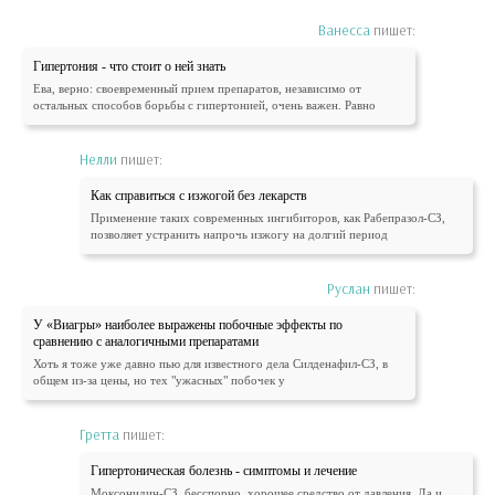
Ванесса
пишет:
Гипертония - что стоит о ней знать
Ева, верно: своевременный прием препаратов, независимо от
остальных способов борьбы с гипертонией, очень важен. Равно
Нелли
пишет:
Как справиться с изжогой без лекарств
Применение таких современных ингибиторов, как Рабепразол-СЗ,
позволяет устранить напрочь изжогу на долгий период
Руслан
пишет:
У «Виагры» наиболее выражены побочные эффекты по
сравнению с аналогичными препаратами
Хоть я тоже уже давно пью для известного дела Силденафил-СЗ, в
общем из-за цены, но тех "ужасных" побочек у
Гретта
пишет:
Гипертоническая болезнь - симптомы и лечение
Моксонидин-СЗ, бесспорно, хорошее средство от давления. Да и