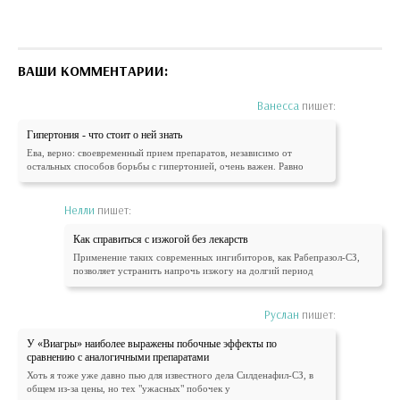
ВАШИ КОММЕНТАРИИ:
Ванесса
пишет:
Гипертония - что стоит о ней знать
Ева, верно: своевременный прием препаратов, независимо от
остальных способов борьбы с гипертонией, очень важен. Равно
Нелли
пишет:
Как справиться с изжогой без лекарств
Применение таких современных ингибиторов, как Рабепразол-СЗ,
позволяет устранить напрочь изжогу на долгий период
Руслан
пишет:
У «Виагры» наиболее выражены побочные эффекты по
сравнению с аналогичными препаратами
Хоть я тоже уже давно пью для известного дела Силденафил-СЗ, в
общем из-за цены, но тех "ужасных" побочек у