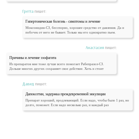
Гретта
пишет:
Гипертоническая болезнь - симптомы и лечение
Моксонидин-СЗ, бесспорно, хорошее средство от давления. Да и
побочек от него не бывает. Только мы его однократно пьем.
Анастасия
пишет:
Причины и лечение эзофагита
Из препаратов мне тоже лучше всего помогает Рабепразол-СЗ.
Дольше многих других сохраняет свое действие. Хоть и стоит
Давид
пишет:
Дапоксетин, задержка преждевременной эякуляции
Препарат хороший, продлевающий. Если надо, чтобы было 1 раз, но
долго, поможет. Если надо несколько раз, и каждый раз