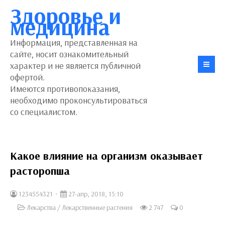
Здоровье и
медицина
Информация, представленная на
сайте, носит ознакомительный
характер и не является публичной
офертой.
Имеются противопоказания,
необходимо проконсультироваться
со специалистом.
Какое влияние на организм оказывает
расторопша
1234554321
27-апр, 2018, 15:10
Лекарства
/
Лекарственные растения
2 747
0